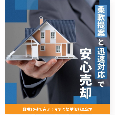
美川和波町の中古戸建の査定依頼、ありがとうございます！
2026/05/02
五歩市町🏠にある中古戸建の売却査定のご依頼、ありがとうござい...
2026/04/04
野々市市本町1丁目にあるステキな中古戸建の販売が始まりました...
タグ
Tags
野々市市
不動産売却
戸建て
最短30秒で完了！今すぐ簡単無料査定▼