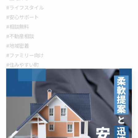
#ライフスタイル
#安心サポート
#相談無料
#不動産相談
#地域密着
#ファミリー向け
#住みやすい町
#新たな拠点作り
#お客様第一
#夢実現
#理想の住まい
#売却相談
#土地活用
#安心取引