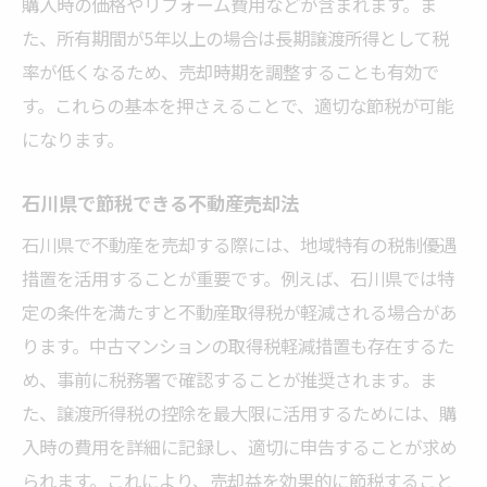
購入時の価格やリフォーム費用などが含まれます。ま
不動産売却による石川県の税金節約法
た、所有期間が5年以上の場合は長期譲渡所得として税
長期譲渡所得を活用する節税のコツ
率が低くなるため、売却時期を調整することも有効で
石川県の特例を生かした税金対策
す。これらの基本を押さえることで、適切な節税が可能
不動産売却時に必要な石川県の税務情報
になります。
税金対策で不動産売却を有利に進める
石川県で節税できる不動産売却法
不動産売却時の税金を賢く節約する方法
石川県で不動産を売却する際には、地域特有の税制優遇
不動産売却時に効果的な税金節約法
措置を活用することが重要です。例えば、石川県では特
賢い不動産売却で節税を実現する方法
定の条件を満たすと不動産取得税が軽減される場合があ
取得費用を正確に把握し節税を狙う
ります。中古マンションの取得税軽減措置も存在するた
売却前に検討すべき税金対策の手順
め、事前に税務署で確認することが推奨されます。ま
不動産売却での節税を税理士と相談
た、譲渡所得税の控除を最大限に活用するためには、購
石川県での不動産売却における税制活用
入時の費用を詳細に記録し、適切に申告することが求め
られます。これにより、売却益を効果的に節税すること
石川県での不動産売却の税金知識