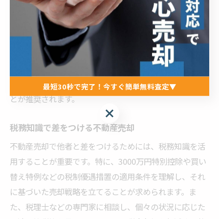
不動産売却において、売却時期の選択は税制優遇を活用
する上で非常に重要です。所有期間が5年以上である場
合、長期譲渡所得として税率が低くなるため、売却時期
を慎重に選ぶことが求められます。また、年度末や年度
始めは税法改正のタイミングとも重なるため、最新の税
制を確認し、最も有利な時期を見極めて売却を進めるこ
最短30秒で完了！今すぐ簡単無料査定▼
とが推奨されます。
最短30秒で完了！今すぐ簡単無料査定▼
税務知識で差をつける不動産売却
不動産売却で他者と差をつけるためには、税務知識を活
用することが重要です。特に、3000万円特別控除や買い
替え特例などの税制優遇措置の適用条件を理解し、それ
に基づいた売却戦略を立てることが求められます。ま
た、税理士などの専門家に相談し、個々の状況に応じた