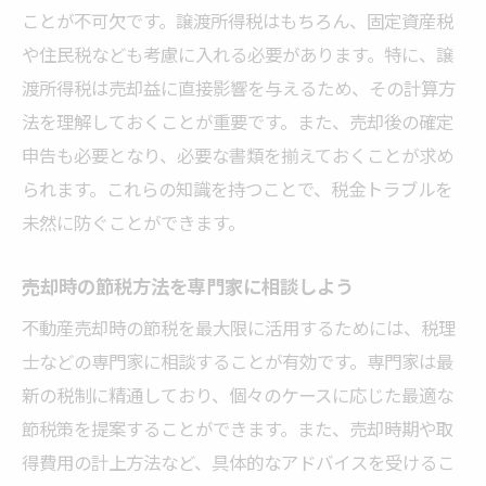
不動産売却を有利に進めるための税務知識
ことが不可欠です。譲渡所得税はもちろん、固定資産税
石川県での不動産売却と税金対策のコツ
や住民税なども考慮に入れる必要があります。特に、譲
石川県で不動産売却時の税金対策の基本
渡所得税は売却益に直接影響を与えるため、その計算方
不動産売却での税金節約法を実践しよう
法を理解しておくことが重要です。また、売却後の確定
取得費用を見直し節税を図る方法
申告も必要となり、必要な書類を揃えておくことが求め
られます。これらの知識を持つことで、税金トラブルを
石川県の税制を活用した売却計画
未然に防ぐことができます。
税金軽減を意識した不動産売却の仕方
不動産売却での税金対策を徹底解説
売却時の節税方法を専門家に相談しよう
🏠 かんたん無料査定
不動産売却時の節税を最大限に活用するためには、税理
※しつこい営業は一切ありません※ご入力いた
士などの専門家に相談することが有効です。専門家は最
だいた情報は査定以外には使用いたしません
新の税制に精通しており、個々のケースに応じた最適な
節税策を提案することができます。また、売却時期や取
得費用の計上方法など、具体的なアドバイスを受けるこ