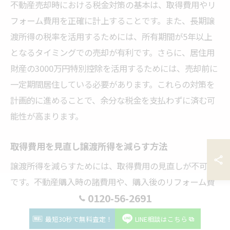
不動産売却時における税金対策の基本は、取得費用やリ
フォーム費用を正確に計上することです。また、長期譲
渡所得の税率を活用するためには、所有期間が5年以上
となるタイミングでの売却が有利です。さらに、居住用
財産の3000万円特別控除を活用するためには、売却前に
一定期間居住している必要があります。これらの対策を
計画的に進めることで、余分な税金を支払わずに済む可
能性が高まります。
取得費用を見直し譲渡所得を減らす方法
譲渡所得を減らすためには、取得費用の見直しが不可欠
です。不動産購入時の諸費用や、購入後のリフォーム費
0120-56-2691
用を漏れなく計上することで、譲渡所得を減らすことが
できます。これにより、最終的に支払う税金を抑えるこ
最短30秒で無料査定！
LINE相談はこちら
とが可能です。さらに、取得費用の証拠書類をしっかり