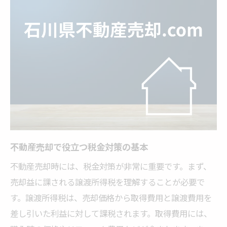
取得費用を見直すことで節税効果を高める
石川県の不動産売却で知るべき税制優遇
売却前に確認すべき石川県の税金控除
不動産売却時の税金を賢く管理する方法
不動産売却で抑えるべき税金ポイント
不動産売却時に重要な税金ポイント
税金軽減のための不動産売却戦略
取得費用と譲渡所得の計算方法
不動産売却で役立つ税金対策の基本
売却時期による税制優遇の活用術
不動産売却時には、税金対策が非常に重要です。まず、
税務知識で差をつける不動産売却
売却益に課される譲渡所得税を理解することが必要で
不動産売却での税金負担を最小限に
す。譲渡所得税は、売却価格から取得費用と譲渡費用を
石川県で知っておきたい不動産税金対策
差し引いた利益に対して課税されます。取得費用には、
石川県で不動産売却時の税金対策