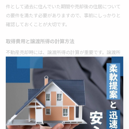
件として過去に住んでいた期間や売却後の住居について
の要件を満たす必要がありますので、事前にしっかりと
確認しておくことが大切です。
取得費用と譲渡所得の計算方法
不動産売却時には、譲渡所得の計算が重要です。譲渡所
得は、売却価格から取得費用や譲渡費用を差し引いて算
出されます。取得費用には、購入時の本体価格だけでな
く、仲介手数料や登記費用、リフォーム費用なども含ま
れます。これらの費用を正確に把握し、漏れなく計上す
ることで、譲渡所得を圧縮し、結果として税金を軽減す
ることが可能です。
売却時期による税制優遇の活用術