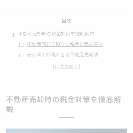
目次
不動産売却時の税金対策を徹底解説
不動産売却で役立つ税金対策の基本
石川県で節税できる不動産売却法
税金対策に不可欠な取得費用の把握
不動産売却時に知っておくべき税務知識
売却時の節税方法を専門家に相談しよう
不動産売却での税金節約のポイント
不動産売却時の税金対策を徹底解
石川県での不動産売却における節税法
説
石川県の不動産売却で節税する秘訣
不動産売却で使える石川県の税金対策