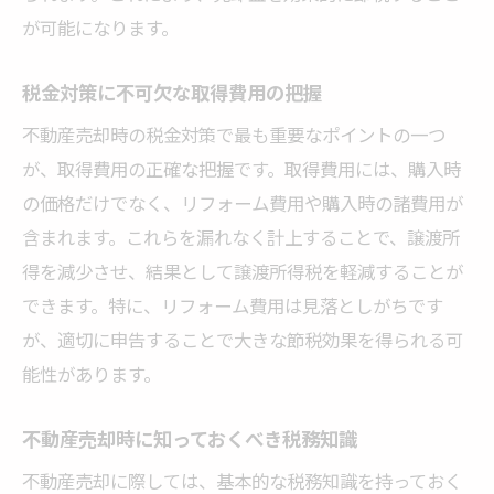
が可能になります。
石川県で不動産売却時の税金知識を学ぶ
不動産売却時に知っておくべき税務情報
税金対策に不可欠な取得費用の把握
税金対策を考慮した不動産売却プラン
不動産売却時の税金対策で最も重要なポイントの一つ
石川県の税法を活用した売却戦略
が、取得費用の正確な把握です。取得費用には、購入時
不動産売却で取得費用を正確に計上
の価格だけでなく、リフォーム費用や購入時の諸費用が
石川県の特例を理解し税金を節約
含まれます。これらを漏れなく計上することで、譲渡所
不動産売却時に役立つ税金情報
得を減少させ、結果として譲渡所得税を軽減することが
不動産売却時に重要な税金情報を取得
できます。特に、リフォーム費用は見落としがちです
が、適切に申告することで大きな節税効果を得られる可
税金対策を意識した不動産売却の進め方
能性があります。
取得費用を見直し譲渡所得を減らす方法
売却時に役立つ税金控除の活用術
不動産売却時に知っておくべき税務知識
石川県で不動産売却を計画的に進める
不動産売却に際しては、基本的な税務知識を持っておく