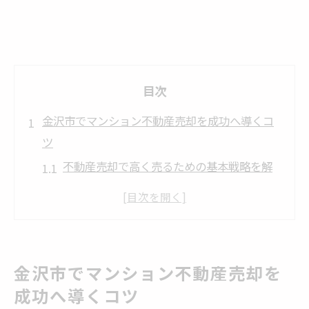
目次
金沢市でマンション不動産売却を成功へ導くコ
ツ
不動産売却で高く売るための基本戦略を解
説
金沢市不動産売却の最新相場を知るポイン
ト
マンション売却時に重視すべき条件とは何
金沢市でマンション不動産売却を
か
成功へ導くコツ
石川県の不動産売却で失敗しない進め方