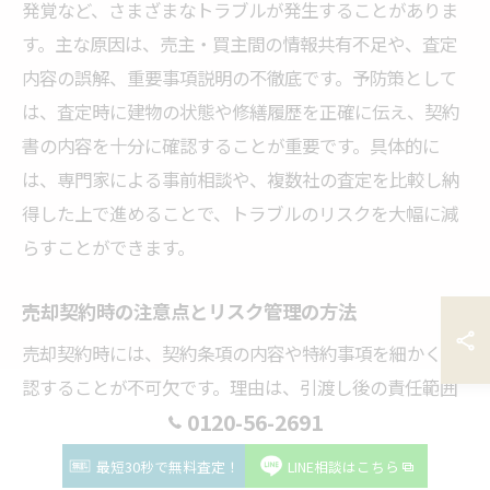
発覚など、さまざまなトラブルが発生することがありま
す。主な原因は、売主・買主間の情報共有不足や、査定
内容の誤解、重要事項説明の不徹底です。予防策として
は、査定時に建物の状態や修繕履歴を正確に伝え、契約
書の内容を十分に確認することが重要です。具体的に
は、専門家による事前相談や、複数社の査定を比較し納
得した上で進めることで、トラブルのリスクを大幅に減
らすことができます。
売却契約時の注意点とリスク管理の方法
売却契約時には、契約条項の内容や特約事項を細かく確
認することが不可欠です。理由は、引渡し後の責任範囲
0120-56-2691
や違約金発生条件など、将来のリスクを回避するためで
す。例えば、設備の故障や隠れた瑕疵については、事前
最短30秒で無料査定！
LINE相談はこちら
に現状を明示し合意を得ておくことが大切です。具体的