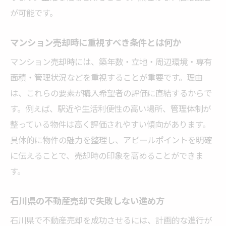
が可能です。
高値売却を目指すための市場動向チェック術
不動産売却市場の動向を読むための情報源
マンション売却時に重視すべき条件とは何か
金沢市で市場トレンドを見極めるポイント
マンション売却時には、築年数・立地・周辺環境・専有
売却時期の選定が価格に与える影響とは
面積・管理状況などを重視することが重要です。理由
石川県の不動産売却で注目すべき市場変化
は、これらの要素が購入希望者の評価に直結するからで
マンション売却価格と季節要因の関係を解
す。例えば、駅近や生活利便性の高い場所、管理体制が
説
整っている物件は高く評価されやすい傾向があります。
市場動向を活かした不動産売却戦略の実践
具体的に物件の魅力を整理し、アピールポイントを明確
安心して進める不動産売却のポイント総まとめ
に伝えることで、売却時の印象を高めることができま
す。
不動産売却でトラブルを防ぐための心構え
契約時に確認すべき重要ポイント一覧
石川県の不動産売却で失敗しない進め方
金沢市で安心の不動産売却を実現する条件
石川県で不動産売却を成功させるには、計画的な進行が
売却前後のサポート体制を重視する理由