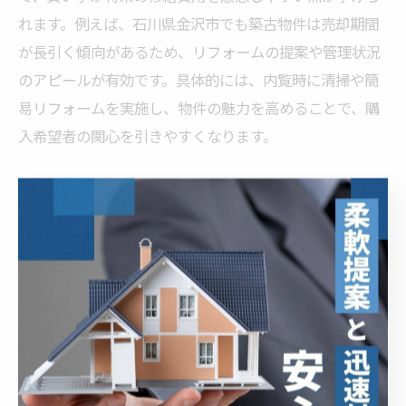
れます。例えば、石川県金沢市でも築古物件は売却期間
が長引く傾向があるため、リフォームの提案や管理状況
のアピールが有効です。具体的には、内覧時に清掃や簡
易リフォームを実施し、物件の魅力を高めることで、購
入希望者の関心を引きやすくなります。
石川県金沢市で築浅物件が有利な理由
石川県金沢市で築浅マンションが有利な理由は、最新の
耐震基準や設備が整い、買い手からの信頼を得やすい点
にあります。理由として、新築や築浅物件は修繕リスク
が低く、長期的な資産価値の維持が期待できるためで
す。例えば、転勤や住み替え需要の高いエリアでは、築
浅物件の流通が活発で、査定価格も高めに設定されやす
い傾向があります。築浅物件の売却時は、最新設備や周