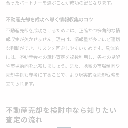
金沢市マンション売却で失敗しないコツ
合ったパートナーを選ぶことが成功の鍵となります。
複数査定サービス活用時の注意点を解説
不動産売却を成功へ導く情報収集のコツ
安心できる不動産売却査定の選び方
不動産売却を成功させるためには、正確かつ多角的な情
後悔しない不動産売却の決め手を押さえる
報収集が欠かせません。理由は、情報量が多いほど適切
🏠 かんたん無料査定
な判断ができ、リスクを回避しやすいためです。具体的
※しつこい営業は一切ありません※ご入力いた
には、不動産会社の無料査定を複数利用し、各社の見解
だいた情報は査定以外には使用いたしません
や市場動向を比較しましょう。また、地域の市場傾向や
売却事例も参考にすることで、より現実的な売却戦略を
立てられます。
不動産売却を検討中なら知りたい
査定の流れ