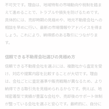
不可欠です。理由は、地域特有の市場動向や税制を踏ま
信頼できる不動産会社との連携方法
えて進めることで、トラブルや損失を防げるためです。
不動産売却で失敗しないための準備手順
具体的には、売却時期の見極めや、地元不動産会社への
売却時のトラブル回避に役立つ実践アドバイス
相談を早めに行い、最新の市場情報やアドバイスを得ま
不動産売却トラブル例と予防策を徹底解説
しょう。これにより、納得感のある取引につながりま
売却契約時の注意点とリスク管理の方法
す。
石川県でよくある売却後トラブルを防ぐ術
信頼できる不動産会社選びの見極め方
金沢市マンション売却で重視すべき事項
信頼できる不動産会社を選ぶには、複数社から査定を受
不動産売却で納得できる取引を進めるコツ
け、対応や提案内容を比較することが大切です。理由
売却プロセスごとに知っておきたい対策法
は、会社ごとに査定基準や販売戦略が異なるため、より
金沢市マンション査定で後悔しない選び方
納得できる取引先を見極められるからです。例えば、地
不動産売却で査定会社を比較する基準とは
域密着型で実績が豊富な会社や、売却後のサポート体制
納得できる査定を受けるためのポイント
が整っている会社を選ぶと安心です。最終的に、自分に