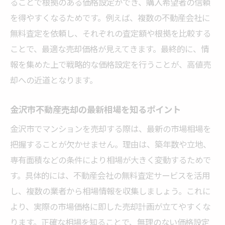
ることで根拠のある価格設定ができ、購入希望者の信頼
点
を得やすくなるためです。例えば、複数の不動産会社に
石川県金沢市で築浅物件が有利な理由
無料査定を依頼し、それぞれの査定額や根拠を比較する
ことで、最適な売却価格が見えてきます。最終的に、情
築年数別の不動産売却で損をしない方法
報を集めた上で戦略的な価格設定を行うことが、高値売
築古マンションの売却戦略と価格決定のコ
却への近道となります。
ツ
無料査定サービス活用で相場を手軽に把握
金沢市不動産売却の最新相場を知るポイント
不動産売却の無料査定で得られる情報の質
金沢市でマンションを売却する際は、最新の市場相場を
手軽なオンライン査定で相場把握する方法
把握することが欠かせません。理由は、築年数や立地、
複数無料査定を活用した比較ポイント
専有面積などの条件により相場が大きく変動するためで
金沢市マンション売却で査定を賢く使うコ
す。具体的には、不動産会社の無料査定サービスを活用
ツ
し、複数の業者から相場情報を収集しましょう。これに
無料サービス利用時の注意点と落とし穴
より、実際の市場価格に即した売却計画が立てやすくな
不動産売却で安心できる査定会社の選び方
ります。正確な相場を知ることで、無理のない価格設定