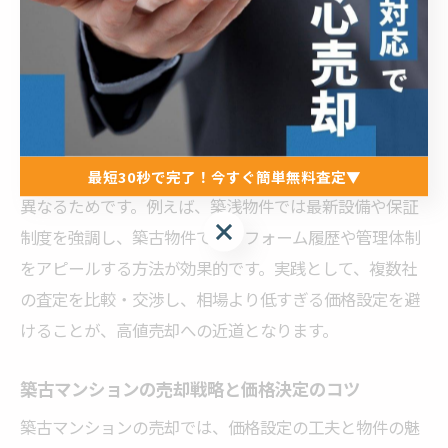
辺環境の利便性を積極的にアピールしましょう。
築年数別の不動産売却で損をしない方法
築年数別に損をしない不動産売却を行うには、物件の特
徴を的確に把握し、適切な売却戦略を立てることが重要
です。理由は、築浅・築古で買い手のニーズや注目点が
最短30秒で完了！今すぐ簡単無料査定▼
異なるためです。例えば、築浅物件では最新設備や保証
最短30秒で完了！今すぐ簡単無料査定▼
制度を強調し、築古物件ではリフォーム履歴や管理体制
をアピールする方法が効果的です。実践として、複数社
の査定を比較・交渉し、相場より低すぎる価格設定を避
けることが、高値売却への近道となります。
築古マンションの売却戦略と価格決定のコツ
築古マンションの売却では、価格設定の工夫と物件の魅