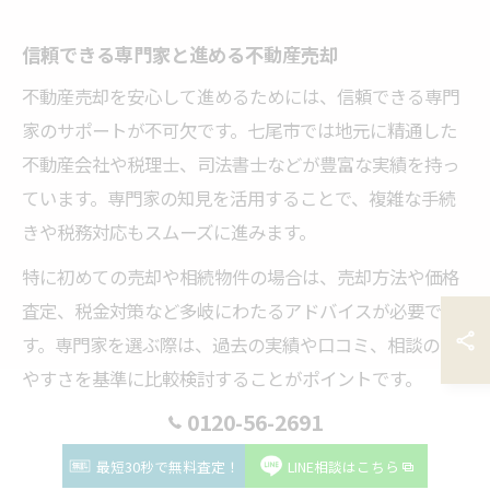
信頼できる専門家と進める不動産売却
不動産売却を安心して進めるためには、信頼できる専門
家のサポートが不可欠です。七尾市では地元に精通した
不動産会社や税理士、司法書士などが豊富な実績を持っ
ています。専門家の知見を活用することで、複雑な手続
きや税務対応もスムーズに進みます。
特に初めての売却や相続物件の場合は、売却方法や価格
査定、税金対策など多岐にわたるアドバイスが必要で
す。専門家を選ぶ際は、過去の実績や口コミ、相談のし
やすさを基準に比較検討することがポイントです。
0120-56-2691
また、地元の不動産会社は七尾市の市場に精通している
ため、適正価格の提案や買い手の紹介など、地域密着型
最短30秒で無料査定！
LINE相談はこちら