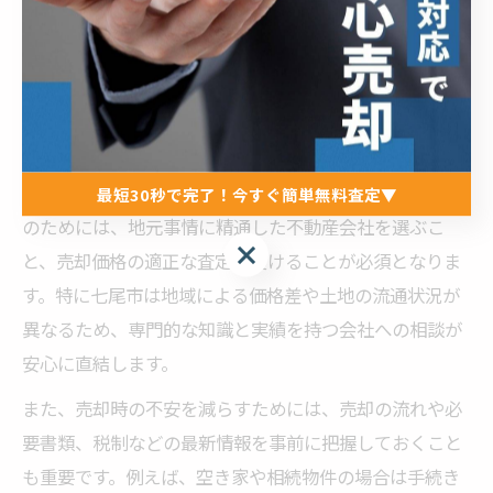
ント
不動産売却で安心を得るポイント解説
石川県七尾市で不動産売却を検討する際、まず大切なの
は「安心して売却できる環境」を整えることです。安心
最短30秒で完了！今すぐ簡単無料査定▼
のためには、地元事情に精通した不動産会社を選ぶこ
最短30秒で完了！今すぐ簡単無料査定▼
と、売却価格の適正な査定を受けることが必須となりま
す。特に七尾市は地域による価格差や土地の流通状況が
異なるため、専門的な知識と実績を持つ会社への相談が
安心に直結します。
また、売却時の不安を減らすためには、売却の流れや必
要書類、税制などの最新情報を事前に把握しておくこと
も重要です。例えば、空き家や相続物件の場合は手続き