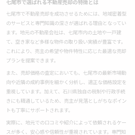
七尾市で選ばれる不動産売却の特徴とは
市場動向を反映した不動産売却戦略の作り
七尾市で不動産売却を成功させるためには、地域密着型
方
のサービスと専門知識の深さが選ばれる理由となってい
地域特有の課題を考慮した不動産売却術
ます。地元の不動産会社は、七尾市内の土地や一戸建
🏠 かんたん無料査定
て、空き家など多様な物件の取り扱い実績が豊富です。
※しつこい営業は一切ありません※ご入力いた
これにより、売主の希望や物件特性に応じた最適な売却
だいた情報は査定以外には使用いたしません
プランを提案できます。
また、売却価格の査定においても、七尾市の最新市場動
向や近隣の成約事例を細かく分析し、適正な価格設定を
重視しています。加えて、石川県独自の税制や行政手続
きにも精通しているため、売主が見落としがちなポイン
トも丁寧にサポートされます。
実際に、地元での口コミや紹介によって依頼されるケー
スが多く、安心感や信頼性が重視されています。専門知