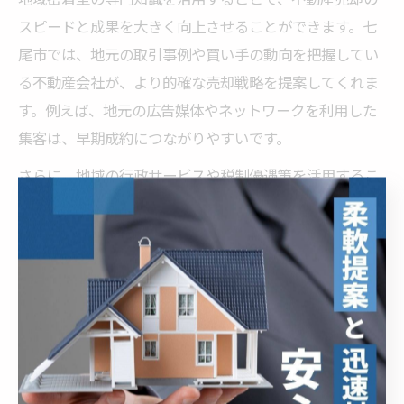
スピードと成果を大きく向上させることができます。七
尾市では、地元の取引事例や買い手の動向を把握してい
る不動産会社が、より的確な売却戦略を提案してくれま
す。例えば、地元の広告媒体やネットワークを利用した
集客は、早期成約につながりやすいです。
さらに、地域の行政サービスや税制優遇策を活用するこ
とで、手続きや費用面の負担を軽減できます。こうした
地元密着のノウハウは、他地域の業者にはない強みで
す。売却を急いでいる方や、初めての不動産売却で不安
がある方は、地域に根差した専門家の知識を最大限に活
用しましょう。
安心取引のための不動産売却ポイ