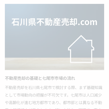
不動産売却に役立つ専門家のサポート
失敗を防ぐ不動産売却の専門的アドバイス
地域密着の専門知識で売却を加速する方法
安心取引のための不動産売却ポイント
不動産売却で安心を得るポイント解説
トラブル回避に役立つ不動産売却知識
安心して進める不動産売却の流れとは
契約時に気を付けたい不動産売却の注意点
信頼できる取引先を見極める不動産売却術
不動産売却の基礎と七尾市市場の流れ
七尾市資産を高く売る実践的コツ
不動産売却を石川県七尾市で検討する際、まず基礎知識
不動産売却で資産価値を最大化する方法
として市場動向の把握が不可欠です。七尾市は人口減少
七尾市特有の不動産売却タイミングの見極
や高齢化が進む地方都市であり、都市部とは異なる不動
め