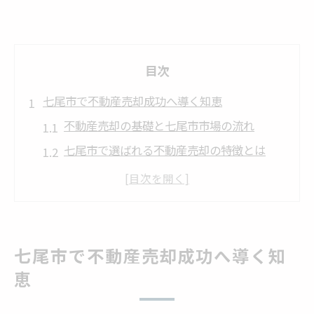
目次
七尾市で不動産売却成功へ導く知恵
不動産売却の基礎と七尾市市場の流れ
七尾市で選ばれる不動産売却の特徴とは
地元視点で考える不動産売却の注意点
不動産売却を有利に進める情報収集術
安心して進めるための不動産売却相談
専門知識を活かす七尾市の売却術
七尾市で不動産売却成功へ導く知
専門知識で差がつく不動産売却の戦略
恵
七尾市の特性を知る不動産売却の実践術