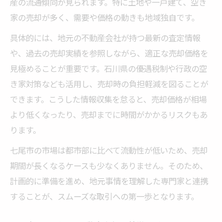
産の流通傾向が見られます。特に土地や一戸建て、空き
高値売却を実現するための準備と工夫
家の売却が多く、需要や価格の動きも地域独自です。
購入希望者に響く不動産売却のアピール術
具体的には、地元の不動産会社が持つ最新の査定情報
資産価値を引き出す不動産売却の改善策
や、過去の売却実績を参照しながら、適正な売却価格を
失敗しない不動産売却の考え方とは
見極めることが重要です。石川県の優遇税制や行政の空
不動産売却で失敗しないための心構え
き家対策なども活用し、売却時の負担軽減を図ることが
事前準備が重要な不動産売却のポイント
できます。こうした情報収集を怠ると、売却価格が相場
売却計画に必要な不動産売却の視点
より低くなったり、売却までに時間がかかるリスクもあ
リスクを把握した不動産売却の進め方
ります。
信頼できる専門家と進める不動産売却
七尾市の市場は都市部に比べて流動性が低いため、売却
地域特性を踏まえた売却戦略の重要性
期間が長くなるケースも少なくありません。そのため、
七尾市の地域特性を活用した不動産売却
計画的に準備を進め、地元事情を理解した専門家と連携
することが、スムーズな取引への第一歩となります。
地域ニーズに合った不動産売却戦略の立案
不動産売却で求められる地元情報の活用法