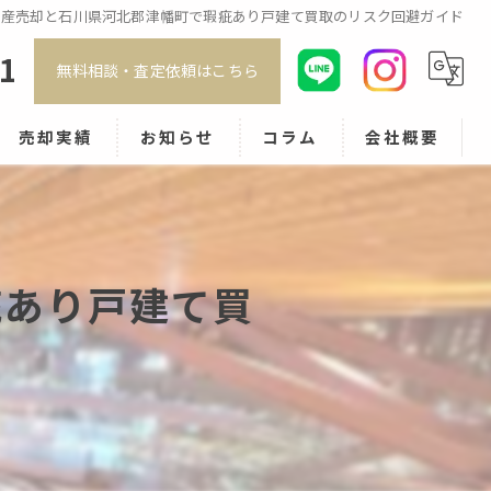
動産売却と石川県河北郡津幡町で瑕疵あり戸建て買取のリスク回避ガイド
91
無料相談・査定依頼はこちら
売却実績
お知らせ
コラム
会社概要
処分・残置物撤去を最大無料
スタッフ紹介
アクセス
疵あり戸建て買