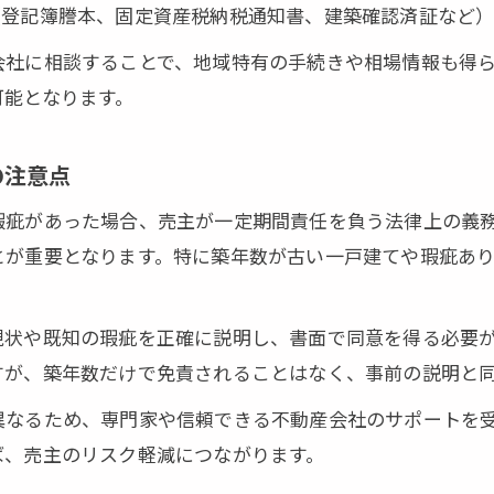
（登記簿謄本、固定資産税納税通知書、建築確認済証など
無料査定
会社に相談することで、地域特有の手続きや相場情報も得
業は一切ありません※ご入力いただいた情報は査定以外に
可能となります。
の注意点
瑕疵があった場合、売主が一定期間責任を負う法律上の義
とが重要となります。特に築年数が古い一戸建てや瑕疵あ
状や既知の瑕疵を正確に説明し、書面で同意を得る必要が
すが、築年数だけで免責されることはなく、事前の説明と
異なるため、専門家や信頼できる不動産会社のサポートを
ば、売主のリスク軽減につながります。