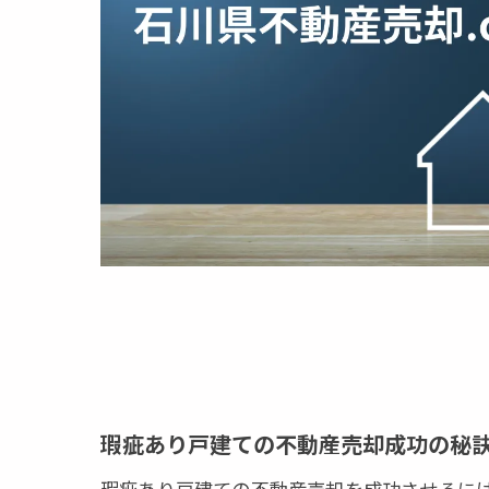
安心して
不動産売却時
瑕疵リス
不動産売
瑕疵の種
不動産売
売主が知
契約不適合責
不動産売
瑕疵あり
不動産売
瑕疵あり戸建ての不動産売却成功の秘
契約書作
瑕疵あり戸建ての不動産売却を成功させるに