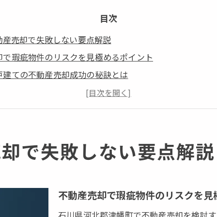
目次
動産売却で失敗しない要点解説
却で瑕疵物件のリスクを見極めるポイント
戸建ての不動産売却成功の秘訣とは
回避に役立つ不動産売却前の準備法
合責任を意識した不動産売却の注意点
の不動産売却でやってはいけないこと
売却で失敗しない要点解説
も安心して買取を進めるコツ
却で築古戸建ての価値を最大限に伝える
でも買取が進みやすい不動産売却戦略
不動産売却で瑕疵物件のリスクを見
問わない不動産売却のポイントを解説
却前に確認したい築古戸建ての注意点
石川県河北郡津幡町で不動産売却を検討す