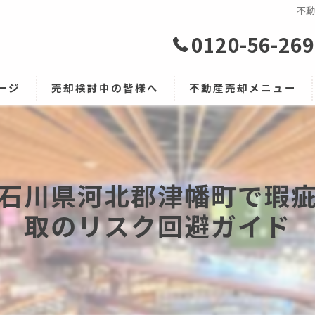
不
0120-56-26
ージ
売却検討中の皆様へ
不動産売却メニュー
早期売却の流れ・コツ
仲介手数料・解体費・不用品
媒介契約3つの種類
お客様の声
石川県河北郡津幡町で瑕
売却時の必要書類
よくある質問
取のリスク回避ガイド
売却時にかかる諸費用
任意売却
買取サービス
早期売却
相続