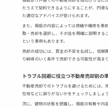
専門家に
たうえで契約できるようにすることが、円滑
津幡町での瑕
た適切なアドバイスが受けられます。
不動産売
また、瑕疵の内容によっては修繕や補修を事
瑕疵あり
取・売却を選択し、その旨を明確に説明するこ
売却後の
という事例もあります。
不動産売
売却の成功には、買主の不安を払拭し、信頼
トラブル
り納得のいく条件で売却できる可能性が高ま
法律知識で納
不動産売
トラブル回避に役立つ不動産売却前の
瑕疵あり
不動産売却でのトラブルを避けるためには、
契約不適
在地などに誤りがないかをチェックしましょ
法律相談
次に、建物の状態を把握し、瑕疵の有無や内
不動産売