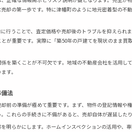
相談できる不動産売却の活用術
な売却の第一歩です。特に津幡町のように地元密着型の不
疵あり戸建て売却トラブル回避策
却時の津幡町特有のトラブル事例と対策
前に行うことで、査定価格や売却後のトラブルを抑えられ
戸建て売却で失敗しないポイント
とが重要です。実際に「築50年の戸建てを現状のまま買
トラブルを防ぐための事前準備とは
却時に注意すべき契約内容の確認法
関係を築くことが不可欠です。地域の不動産会社を活用し
回避に役立つ不動産売却のコツ
ります。
得の不動産売却を実現する方法
最短30秒で完了！今すぐ簡単無料査定▼
最短30秒で完了！今すぐ簡単無料査定▼
却前に知るべき基本的な法律知識
準備法
物件売却で役立つ法律のポイント解説
売却前の準備が極めて重要です。まず、物件の登記情報や
合責任に強くなるための学び方
う。これらの手続きに不備があると、売却自体が遅延した
を活用した不動産売却の進め方
容を明らかにします。ホームインスペクションの活用や、専
却でトラブルを防ぐ法的対策