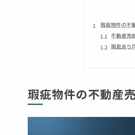
瑕疵物件の不
不動産売
瑕疵あり
トラブル
契約不適
瑕疵物件
瑕疵物件の不動産
築古戸建てで
不動産売
瑕疵あり
築年数を
不動産売