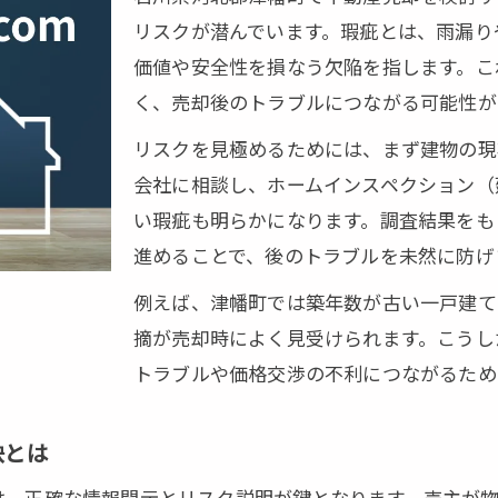
リスクが潜んでいます。瑕疵とは、雨漏り
進めるための買取業者選びのコツ
価値や安全性を損なう欠陥を指します。こ
に注意したい瑕疵のリスク管理法
く、売却後のトラブルにつながる可能性が
クを減らす不動産売却時の重要ポイント
リスクを見極めるためには、まず建物の現
却で契約不適合責任への備え方
会社に相談し、ホームインスペクション（
類ごとに違う不動産売却対応策
い瑕疵も明らかになります。調査結果をも
却前の瑕疵調査でトラブルを回避
進めることで、後のトラブルを未然に防げ
っておくべき瑕疵のリスク管理法
例えば、津幡町では築年数が古い一戸建て
任を理解し損しない売却手順
摘が売却時によく見受けられます。こうし
却で契約不適合責任の基本を押さえる
トラブルや価格交渉の不利につながるため
物件売却の契約時注意点と免責条件
却で損をしないための手順を解説
訣とは
成時に大切なポイントと注意事項
は、正確な情報開示とリスク説明が鍵となります。売主が