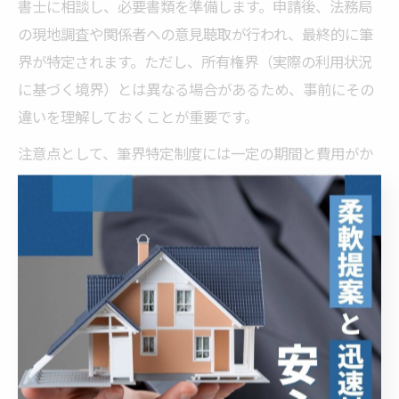
書士に相談し、必要書類を準備します。申請後、法務局
の現地調査や関係者への意見聴取が行われ、最終的に筆
界が特定されます。ただし、所有権界（実際の利用状況
に基づく境界）とは異なる場合があるため、事前にその
違いを理解しておくことが重要です。
注意点として、筆界特定制度には一定の期間と費用がか
かること、また特定された筆界が必ずしも隣地所有者の
同意を得られるとは限らない点が挙げられます。申請前
に不動産会社や専門家と十分に相談し、リスクとメリッ
トを比較検討することが大切です。
専門家へ相談し不動産売却を円滑に
境界未確定の土地を安心して売却するためには、早い段
階から専門家へ相談することが成功の近道です。不動産