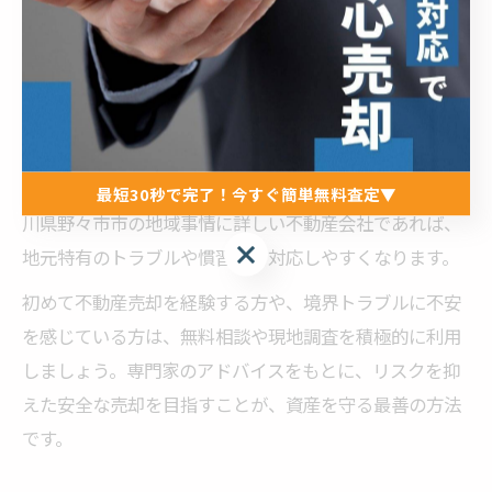
会社、土地家屋調査士、司法書士など、それぞれの専門
分野の知見を活用することで、手続きの流れやリスク対
策が明確になります。
専門家に相談するメリットは、測量や境界確認の手配、
隣地所有者との調整、筆界特定制度の申請など、煩雑な
手続きを一括してサポートしてもらえる点です。特に石
最短30秒で完了！今すぐ簡単無料査定▼
川県野々市市の地域事情に詳しい不動産会社であれば、
最短30秒で完了！今すぐ簡単無料査定▼
地元特有のトラブルや慣習にも対応しやすくなります。
初めて不動産売却を経験する方や、境界トラブルに不安
を感じている方は、無料相談や現地調査を積極的に利用
しましょう。専門家のアドバイスをもとに、リスクを抑
えた安全な売却を目指すことが、資産を守る最善の方法
です。