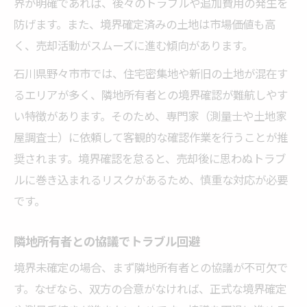
界が明確であれば、後々のトラブルや追加費用の発生を
筆界特定制度の概要と活用方法
防げます。また、境界確定済みの土地は市場価値も高
土地家屋調査士へ依頼する際の注意
く、売却活動がスムーズに進む傾向があります。
境界確定にかかる費用と期間の目安
石川県野々市市では、住宅密集地や新旧の土地が混在す
🏠 かんたん無料査定
るエリアが多く、隣地所有者との境界確認が難航しやす
※しつこい営業は一切ありません※ご入力いた
い特徴があります。そのため、専門家（測量士や土地家
だいた情報は査定以外には使用いたしません
屋調査士）に依頼して客観的な確認作業を行うことが推
奨されます。境界確認を怠ると、売却後に思わぬトラブ
ルに巻き込まれるリスクがあるため、慎重な対応が必要
です。
隣地所有者との協議でトラブル回避
境界未確定の場合、まず隣地所有者との協議が不可欠で
す。なぜなら、双方の合意がなければ、正式な境界確定