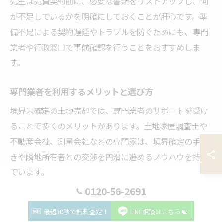
売主は売買契約前に、必要な書類をリストアップし、何
が不足しているかを明確にしておくことが肝心です。準
備不足による契約遅延やトラブルを防ぐためにも、専門
業者や行政窓口で事前確認を行うことをおすすめしま
す。
専門業者を利用するメリットと選び方
境界未確定の土地売却では、専門業者のサポートを受け
ることで多くのメリットがあります。土地家屋調査士や
不動産会社、測量会社などの専門家は、境界確定の手続
きや隣地所有者との交渉を円滑に進めるノウハウを持っ
ています。
0120-56-2691
理由は、専門業者が測量方法や法的手続きに精通してお
り、個人で進めるよりも正確かつ迅速に境界確定ができ
最短30秒で無料査定！
LINE相談はこちら