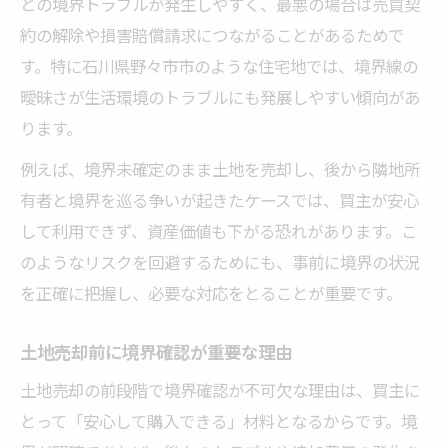
との境界トラブルが発生しやすく、最悪の場合は売買契
土地の境界未確定が及ぼす影響とは
約の解除や損害賠償請求につながることがあるためで
リスクを抑えるための事前調査ポイント
す。特に石川県野々市市のような住宅地では、境界線の
専門家のサポートが重要な理由
曖昧さが生活環境のトラブルにも発展しやすい傾向があ
境界確定作業で発生する費用と対策
ります。
境界未確定のまま売却は可能か徹底解説
例えば、境界未確定のまま土地を売却し、後から隣地所
境界確認なくても不動産売却は可能？
有者と境界を巡る争いが起きたケースでは、買主が安心
境界未確定時の売却可否と法律上の扱い
して利用できず、資産価値も下がる恐れがあります。こ
売買成立に必要な条件や書類の確認
のようなリスクを回避するためにも、事前に境界の状況
専門業者を利用するメリットと選び方
を正確に把握し、必要な対応をとることが重要です。
トラブルを避けるためのポイント解説
土地売却前に境界確認が重要な理由
土地の境界確定が必要な理由と手順
土地売却の前段階で境界確認が不可欠な理由は、買主に
不動産売却で境界確定が求められる理由
とって「安心して購入できる」材料となるからです。境
境界確定の基本的な手続きと流れ