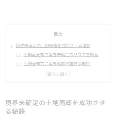
目次
境界未確定の土地売却を成功させる秘訣
不動産売却で境界未確定のリスクを知る
土地売却前に境界確認が重要な理由
隣地所有者との協議でトラブル回避
不動産売却時の測量手続きの流れ
境界未確定でも売却を進める方法とは
隣地との境界が不明な場合の不動産売却対策
境界未確定の土地売却を成功させ
不動産売却時の隣地境界確認の進め方
る秘訣