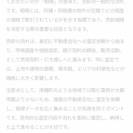
ておきたいのが「相場」の意味と、売却の一般的な流れ
方法
です。相場とは、同種・同規模の物件が近隣でどの程度
不動産売却時に考慮したい周辺環境の特徴
の価格で取引されているかを示す指標であり、売却価格
地域市場の強みを生かす不動産売却の工夫
を決定する際の重要な目安となります。
地域特性別におすすめの不動産売却方法
売却の流れは、最初に不動産会社への査定依頼から始ま
適正価格で売るための相場チェック術
り、市場調査や価格設定、媒介契約の締結、販売活動、
不動産売却で適正価格を見極めるチェック
そして売買契約・引き渡しへと進みます。特に査定で
方法
は、土地や建物の面積、築年数、エリアの利便性などが
相場チェックに欠かせないデータの集め方
価格に大きく影響します。
不動産売却時の価格比較ポイントまとめ
注意点として、津幡町のような地域では取引事例が大都
最新の市場相場を反映した価格設定の手順
市圏より少ないため、複数の不動産会社に査定を依頼
不動産売却の相場サイト活用と注意点
し、相場データを広く集めることが失敗を防ぐポイント
です。具体的な査定内容や流れを事前に確認し、納得し
納得のいく不動産売却を叶えるコツ
た上で進めることが大切です。
不動産売却を納得価格で進めるための工夫