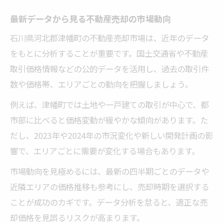
売却前に準備したい不動産売却の重要事項
最新データから見る不動産売却の市場動向
トラブルを防ぐための不動産売却の注意点
石川県河北郡津幡町の不動産売却市場は、近年のデータ
不動産売却後に後悔しないための心得
をもとに分析することが重要です。国土交通省や不動産
安心して不動産売却を進めるための流れ
取引価格情報などの公的データを活用し、過去の取引件
土地や建物の相場変動と目安を解説
数や価格帯、エリアごとの動向を把握しましょう。
不動産売却で押さえたい相場変動のポイン
例えば、津幡町では土地や一戸建ての取引が中心で、都
ト
市部に比べると価格変動が緩やかな傾向があります。た
土地と建物それぞれの売却相場の違い
だし、2023年や2024年の市況変化や新しい開発計画の影
相場が変動する際の不動産売却判断基準
響で、エリアごとに需要が変化する場合もあります。
不動産売却時に注目したい市場の動き
市場動向を見極めるには、最新の四半期ごとのデータや
価格目安を知るための過去データの読み方
近隣エリアの価格推移も参考にし、売却時期を選択する
🏠 かんたん無料査定
ことが成功のカギです。データ分析を怠ると、適正な売
※しつこい営業は一切ありません※ご入力いた
却価格を見誤るリスクが高まります。