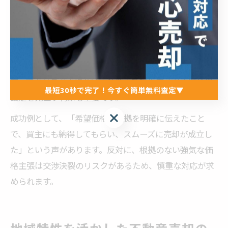
交渉時には、査定価格や過去の成約実績を示しながら、
価格の妥当性を説明することが効果的です。また、不動
産会社の担当者と連携し、買主の要望や現地の需要動向
を把握することで、スムーズな合意形成が期待できま
す。交渉が長引く場合は、条件面で譲歩するか再度価格
最短30秒で完了！今すぐ簡単無料査定▼
設定を見直す判断も重要です。
最短30秒で完了！今すぐ簡単無料査定▼
成功例として、「希望価格の根拠を明確に伝えたこと
で、買主にも納得してもらい、スムーズに売却が成立し
た」という声があります。反対に、根拠のない強気な価
格主張は交渉決裂のリスクがあるため、慎重な対応が求
められます。