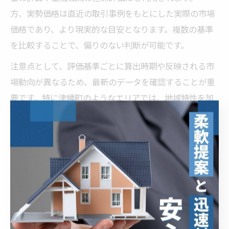
方、実勢価格は直近の取引事例をもとにした実際の市場
価格であり、より現実的な目安となります。複数の基準
を比較することで、偏りのない判断が可能です。
注意点として、評価基準ごとに算出時期や反映される市
場動向が異なるため、最新のデータを確認することが重
要です。特に津幡町のようなエリアでは、地域特性を加
味した柔軟な評価も必要となります。
不動産売却と価格交渉の基本的な進め方
不動産売却時の価格交渉は、売主・買主双方の条件を調
整しながら進めていく重要なプロセスです。まずは希望
売却価格と最低許容価格を明確にし、交渉の幅を事前に
設定しておきましょう。津幡町では、地域の市場相場や
競合物件の動きも交渉材料となります。