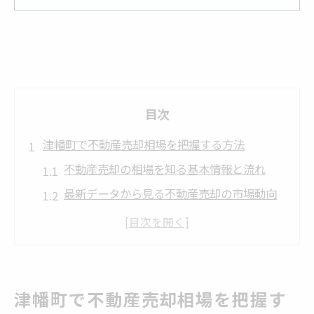
目次
津幡町で不動産売却相場を把握する方法
不動産売却の相場を知る基本情報と流れ
最新データから見る不動産売却の市場動向
不動産売却時に参考となる評価基準の活用
法
津幡町の不動産売却で注目すべき相場情報
相場変動を見極めるための不動産売却のコ
津幡町で不動産売却相場を把握す
ツ