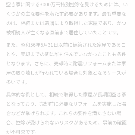
空き家に関する3000万円特別控除を受けるためには、い
特別控除を活用して税負担を大幅に軽減
くつかの主な要件を満たす必要があります。最も重要な
譲渡所得税対策としての控除条件の理解
のは、相続または遺贈により取得した家屋であり、かつ
空き家売却時に有効な節税ポイントまとめ
被相続人が亡くなる直前まで居住していたことです。
税負担軽減のための事前準備と注意点
また、昭和56年5月31日以前に建築された家屋であるこ
譲渡所得税を軽減する最適な準備方法
とや、売却までの間は誰も住んでいなかったことも条件
不動産売却前に押さえたい譲渡所得税の基
となります。さらに、売却時に耐震リフォームまたは家
礎
屋の取り壊しが行われている場合も対象となるケースが
特別控除を使った譲渡所得税の軽減手法
多いです。
空き家売却で節税を実現する準備ポイント
具体的な例として、相続で取得した家屋が長期間空き家
適用条件確認と必要書類の早期準備が重要
となっており、売却前に必要なリフォームを実施した場
譲渡所得税申告時の注意点と実務的アドバ
合などが挙げられます。これらの要件を満たさない場
イス
合、控除が受けられないリスクがあるため、事前の確認
🏠 かんたん無料査定
が不可欠です。