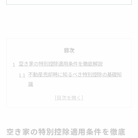
目次
空き家の特別控除適用条件を徹底解説
不動産売却時に知るべき特別控除の基礎知
識
空き家の特別控除が適用される主な要件と
は
3000万円特別控除の適用条件を丁寧に整理
譲渡所得が控除対象となるケースを解説
空き家の特別控除適用条件を徹底
不動産売却の際の最新制度や注意点まとめ