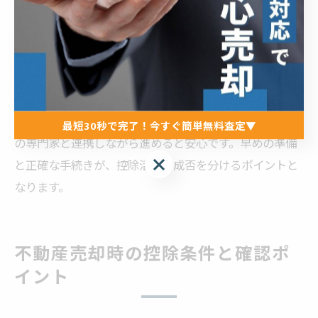
を集め、確定申告書類に添付して税務署へ提出します。
書類に不備があると控除が認められないケースも多いた
め、チェックリストを作成して一つずつ確認することが
肝心です。
また、石川県野々市市特有の行政手続きや追加書類が求
められる場合もあるため、不動産会社や税理士など地域
最短30秒で完了！今すぐ簡単無料査定▼
の専門家と連携しながら進めると安心です。早めの準備
最短30秒で完了！今すぐ簡単無料査定▼
と正確な手続きが、控除活用の成否を分けるポイントと
なります。
不動産売却時の控除条件と確認ポ
イント