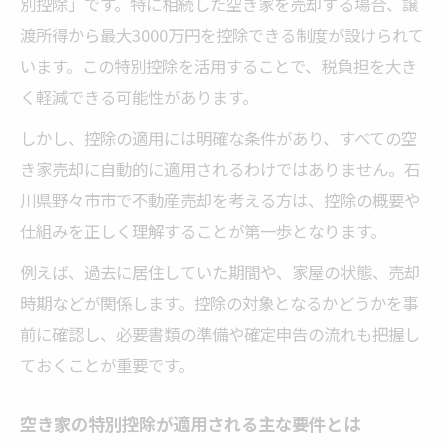
別控除」です。特に相続した空き家を売却する場合、譲
3000万円特別控除の確認事項を整理しよう
渡所得から最大3000万円を控除できる制度が設けられて
譲渡所得が控除対象か事前に確認する方法
います。この特別控除を活用することで、税負担を大き
控除要件を満たすための準備ポイント紹介
く軽減できる可能性があります。
特別控除を活かすための必要手続き
しかし、控除の適用には明確な条件があり、すべての空
不動産売却に必要な特別控除の申請手順
き家売却に自動的に適用されるわけではありません。石
空き家の3000万円控除申請時の注意点
川県野々市市で不動産売却を考える方は、控除の概要や
仕組みを正しく理解することが第一歩となります。
特別控除適用に必要な書類一覧と取得方法
相続後の売却手続きと控除活用のコツ
例えば、過去に居住していた期間や、家屋の状態、売却
不動産売却時の手続きミスを避けるポイン
時期などが関係します。控除の対象となるかどうかを事
ト
前に確認し、必要書類の準備や確定申告の流れも把握し
ておくことが重要です。
空き家売却の税負担を減らすには何が必要か
不動産売却で税負担を減らすための基本戦
空き家の特別控除が適用される主な要件とは
略