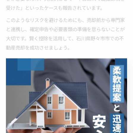
受けた」といったケースも報告されています。
このようなリスクを避けるためにも、売却前から専門家
と連携し、確定申告や必要書類の準備を怠らないことが
大切です。賢く控除を活用して、石川県野々市市での不
動産売却を成功させましょう。
控除活用のための必要書類と手続きポイント
3000万円特別控除を利用するには、確定申告時に多くの
必要書類を提出する必要があります。主な書類として
は、相続関係を証明する戸籍謄本や遺産分割協議書、不
動産の登記事項証明書、家屋の耐震基準適合証明書など
が挙げられます。
手続きの流れとしては、まず売却契約締結後に必要書類