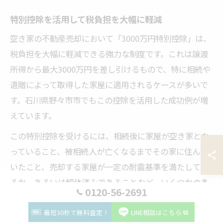
特別控除を活用して税負担を大幅に軽減
空き家の不動産売却において「3000万円特別控除」は、
税負担を大幅に軽減できる強力な制度です。これは譲渡
所得から最大3000万円を差し引けるもので、特に相続や
遺贈によって取得した家屋に適用されるケースが多いで
す。石川県野々市市でもこの控除を活用した成功例が増
えています。
この特別控除を受けるには、相続後に家屋が空き家とな
っていること、被相続人が亡くなるまでその家に住んで
いたこと、売却する家屋が一定の耐震基準を満たしてい
るか、あるいは解体済みであることなど、いくつかの条
0120-56-2691
件を満たす必要があります。これらの要件を事前に確認
し、必要書類を揃えておくことが肝心です。
最短30秒で無料査定！
LINE相談はこちら