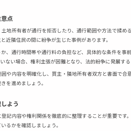
無料査定
注意点
業は一切ありません※ご入力いただいた情報は査定以外に
、土地所有者が通行を拒否したり、通行範囲や方法で揉め
主と近隣住民の間に紛争が生じた事例があります。
うか、通行時間帯や通行料の負担など、具体的な条件を事
ていない場合、権利主張が困難となり、法的紛争に発展する
範囲や内容を明確化し、買主・隣地所有者双方と書面で合
続きを進めましょう。
理しよう
に登記内容や権利関係を徹底的に整理することが重要です
ているかを確認しましょう。