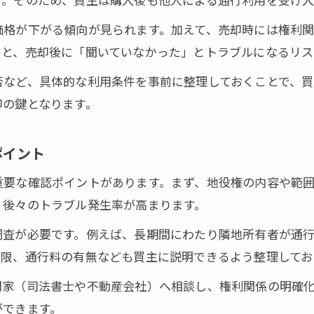
契約で地役権時効取得リスクを減らす
価格が下がる傾向が見られます。加えて、売却時には権利
地に登記なし通行権がある場合の対策
ると、売却後に「聞いていなかった」とトラブルになるリス
通行地役権の不動産売却トラブルを防ぐ
否など、具体的な利用条件を事前に整理しておくことで、買
通行地役権が売却に及ぼす影響を知る
却の鍵となります。
い通行権の法的効力と注意点を解説
通行地役権の有無を徹底確認しよう
ポイント
で不動産売却リスクを最小限にする方法
重要な確認ポイントがあります。まず、地役権の内容や範
と通行地役権の違いを理解した不動産売却術
最短30秒で完了！今すぐ簡単無料査定▼
最短30秒で完了！今すぐ簡単無料査定▼
、後々のトラブル発生率が高まります。
行権と通行地役権の違いを不動産売却で活用
調査が必要です。例えば、長期間にわたり隣地所有者が通
行権の特徴と売却時の留意点を解説
制限、通行料の有無なども買主に説明できるよう整理してお
権との違いが売却価格に与える影響
門家（司法書士や不動産会社）へ相談し、権利関係の明確
却時の権利説明で信頼度を高めるコツ
ができます。
行権の取得条件と実務的ポイント