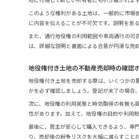
買主との
このような権利がある土地は、一般的に市場
売却予定の土
に内容を伝えることが不可欠です。説明を怠
登記なし
また、通行地役権の利用範囲や車両通行の可
口約束の
は、詳細な説明と書面による合意が円滑な売
登記のな
売却前に
地役権付き土地の不動産売却時の確認
登記手続
地役権付き土地を売却する際は、いくつかの
囲繞地通行権
かを必ず確認しましょう。登記が未了の場合
囲繞地通
次に、地役権の利用実態と時効取得の有無も
囲繞地通
性があります。加えて、地役権の目的や利用
通行地役
最後に、買主が安心して購入できるよう、専
不動産売
り、売却後の紛争リスクを大幅に減らすこと
囲繞地通