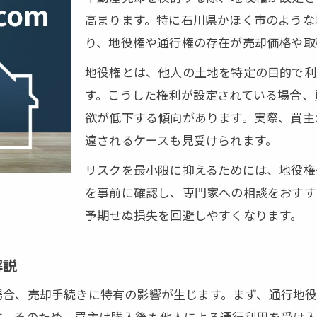
高まります。特に石川県かほく市のような
通行地役権の扱いと売却リスク
り、地役権や通行権の存在が売却価格や取
市で権利設定済み土地を売る際の落とし穴
ほく市の不動産売却で地役権を確認
地役権とは、他人の土地を特定の目的で利
す。こうした権利が設定されている場合、
定済み土地の売却トラブル事例と対策
欲が低下する傾向があります。実際、買主
行権と通行地役権の違いを理解しよう
遠されるケースも見受けられます。
済み土地売却時の買主への説明ポイント
リスクを最小限に抑えるためには、地役権
の通行権問題に詳しい専門家の活用法
を事前に確認し、専門家への相談をおすす
取得と売却後のリスクとは
予期せぬ損失を回避しやすくなります。
却で知る地役権の時効取得条件
後の地役権が売却に及ぼす影響とは
解説
権の時効取得に必要な証拠や手続き
場合、売却手続きに特有の影響が生じます。まず、通行地
発生しやすい通行権トラブル例
す。そのため、買主は購入後も他人による通行利用を受け入