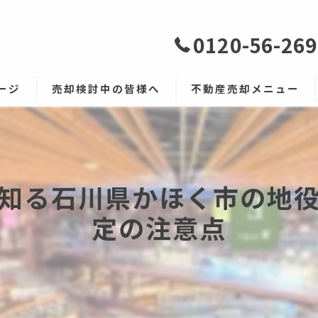
0120-56-26
ージ
売却検討中の皆様へ
不動産売却メニュー
早期売却の流れ・コツ
仲介手数料・解体費・不用品
媒介契約3つの種類
お客様の声
知る石川県かほく市の地
売却時の必要書類
よくある質問
定の注意点
売却時にかかる諸費用
任意売却
買取サービス
早期売却
相続