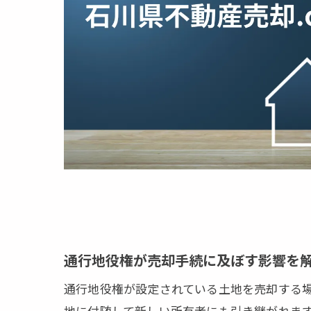
登記なし
石川県かほく
石川県か
地役権設
囲繞地通
権利設定
地域特有
地役権の時効
不動産売
時効取得
通行地役権が売却手続に及ぼす影響を
通行地役
通行地役権が設定されている土地を売却する
売却後に
地に付随して新しい所有者にも引き継がれま