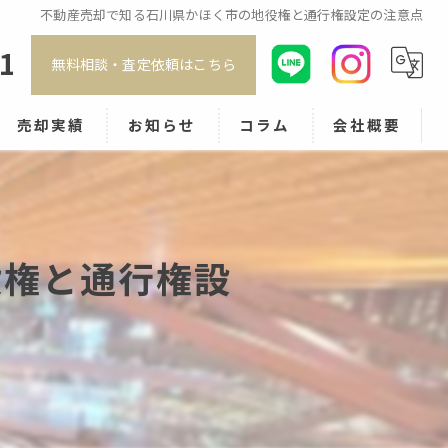
不動産売却で知る石川県かほく市の地役権と通行権設定の注意点
91
無料相談・査定依頼はこちら
売却実績
お知らせ
コラム
会社概要
処分・残置物撤去を最大無料
スタッフ紹介
アクセス
役権と通行権設