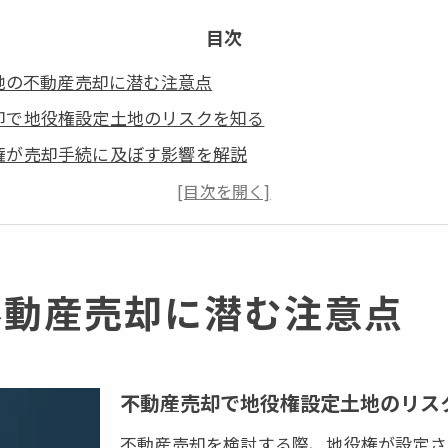
目次
地の不動産売却に潜む注意点
却で地役権設定土地のリスクを知る
権が売却手続に及ぼす影響を解説
き土地の不動産売却時の確認ポイント
権拒否やトラブル例から学ぶ注意点
却の前に登記や権利内容を整理しよう
不動産売却に潜む注意点
売却時に与える影響を徹底解説
権の有無が不動産売却価格に与える影響
却時に通行地役権の時効取得を確認
不動産売却で地役権設定土地のリス
が可能な地役権の注意点を解説
権の通行料や利用条件を整理しよう
不動産売却を検討する際、地役権が設定さ