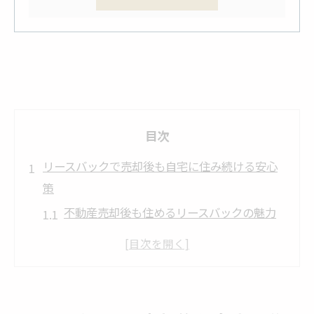
目次
リースバックで売却後も自宅に住み続ける安心
策
不動産売却後も住めるリースバックの魅力
住み慣れた家を守る不動産売却活用法
リースバックが選ばれる理由と不動産売却
安心して自宅に住み続けるための不動産売
却術