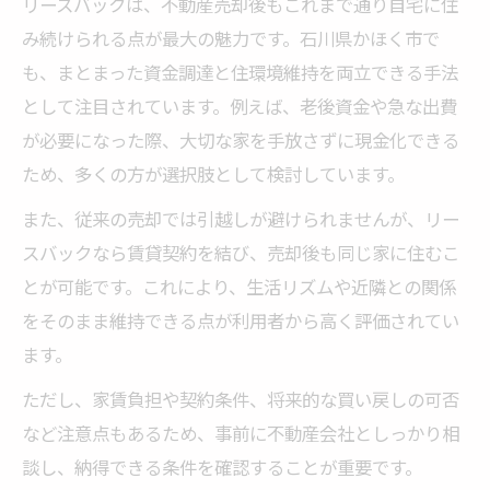
リースバックは、不動産売却後もこれまで通り自宅に住
リースバックを活用した不動産売却の実例
み続けられる点が最大の魅力です。石川県かほく市で
紹介
も、まとまった資金調達と住環境維持を両立できる手法
不動産売却と賃貸契約の違いとポイント解
として注目されています。例えば、老後資金や急な出費
説
が必要になった際、大切な家を手放さずに現金化できる
売却後も安心な賃貸条件と不動産売却の関
ため、多くの方が選択肢として検討しています。
係
また、従来の売却では引越しが避けられませんが、リー
不動産売却後の賃貸契約の注意事項まとめ
スバックなら賃貸契約を結び、売却後も同じ家に住むこ
石川県かほく市で選ぶリースバックの実際
とが可能です。これにより、生活リズムや近隣との関係
不動産売却を石川県かほく市で進めるポイ
をそのまま維持できる点が利用者から高く評価されてい
ント
ます。
リースバック対応の不動産会社選びの基準
ただし、家賃負担や契約条件、将来的な買い戻しの可否
石川県かほく市における不動産売却の流れ
など注意点もあるため、事前に不動産会社としっかり相
解説
談し、納得できる条件を確認することが重要です。