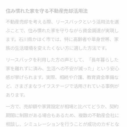
地元で安心できる不動産売却とリースバッ
ク事例
住み慣れた家を守る不動産売却活用法
リースバック活用時の専門家相談ポイント
不動産売却を考える際、リースバックという活用法を選
慣れ親しんだ家に住み続けたい方必見の方法
ぶことで、住み慣れた家を守りながら資金調達が実現し
ます。石川県かほく市では、特に高齢者や単身世帯、家
不動産売却で住まいを守るためのコツ
族の生活環境を変えたくない方に適した方法です。
安心して住み続けるリースバック活用法
リースバックを利用した方の声として、「長年暮らした
不動産売却と家族の生活設計の両立方法
家を離れずに済み、生活への不安が減った」という安心
売却後も快適に暮らすための賃貸利用術
感が挙げられます。実際、相続や介護、教育資金準備な
リースバック契約で注意すべきポイント
ど、さまざまなライフステージで活用されている事例が
不動産売却で資金確保と住環境維持を両立する
あります。
コツ
一方で、売却額や家賃設定が相場と比べてどうか、契約
不動産売却で資金確保しながら住み続ける
期間に制限がある場合もあるため、複数の不動産会社に
方法
相談し、シミュレーションを行うことが成功のカギとな
売却後の生活とリースバック併用のポイン