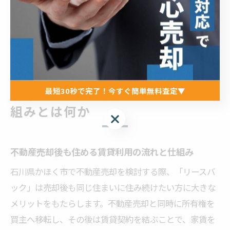
産売却とリースバックは、生活を守る強力な手段です
が、長期的な視点で慎重に判断することが成功への近道
です。
最短30秒で完了！今すぐ簡単無料査定▼
売却後に自宅を賃貸利用できる仕
組みとは何か
最短30秒で完了！今すぐ簡単無料査定▼
不動産売却後も住める賃貸利用の流れと仕組み
石川県かほく市で不動産売却を検討する際、「リースバ
ック」は売却後も同じ住まいに住み続けたい方に大きな
メリットをもたらします。不動産売却と同時に所有権を
買主へ移転し、その後は賃貸契約を結ぶことで、家賃を