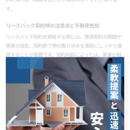
す。
リースバック契約時の注意点と不動産売却
リースバック契約を締結する際には、賃貸契約の期間や
家賃の設定、契約終了時の取り決めを事前にしっかり確
認することが重要です。契約内容によっては、家賃が相
場より高くなる場合や、契約更新が難しいケースもあり
ます。また、売却価格が通常の不動産売却よりも低く設
定されることが多い点も理解しておく必要があります。
さらに、契約後のトラブルを防ぐためにも、契約書の内
容を細部まで確認し、疑問点があれば必ず専門家に相談
しましょう。たとえば、家賃の支払いが困難になった場
合や、契約満了後に住み続けることができないリスクに
ついて、家族とも十分に話し合うことが大切です。不動