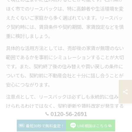
ほく市でのリースバックは、特に高齢者や生活環境を変
えたくないご家庭から多く選ばれています。リースバッ
ク契約時には、賃貸条件や契約期間、家賃設定などを慎
重に検討しましょう。
具体的な活用方法としては、売却後の家賃が無理のない
範囲であるかを事前にシミュレーションすることが大切
です。また、契約終了後の住み替えや買い戻しの条件に
ついても、契約前に不動産会社と十分に話し合うことが
安心につながります。
注意点として、リースバックは必ずしも永続的に住み続
けられるわけではなく、契約更新や賃料改定が発生する
0120-56-2691
場合もあります。過去の利用者からは「契約内容を細か
く確認しておけば、想定外のトラブルを避けられた」と
最短30秒で無料査定！
LINE相談はこちら