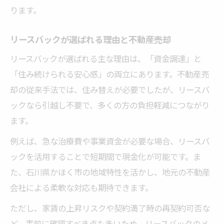
ります。
ト
不動産売却で資金と生活の安定を実現する
リースバックが選ばれる理由と不動産売却
リースバックを利用した資金計画の立て方
リースバックが選ばれる主な理由は、「資金調達」と
不動産売却後も安心な住環境維持の工夫
「住み続けられる安心感」の両立にあります。不動産売
🏠 かんたん無料査定
却の従来手法では、住み替えが必要でしたが、リースバ
※しつこい営業は一切ありません※ご入力いた
ックなら引越し不要で、多くの方の負担軽減につながり
だいた情報は査定以外には使用いたしません
ます。
例えば、急な治療費や事業資金が必要な場合、リースバ
ックを活用することで短期間で現金化が可能です。ま
た、石川県かほく市の地域特性を活かし、地元の不動産
会社による柔軟な対応も期待できます。
ただし、家賃の上昇リスクや契約満了時の再契約可否な
ど、事前に確認すべき点も多いため、リースバックのメ