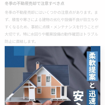
冬季の不動産売却で注意すべき点
冬季の不動産売却にはいくつかの注意点があります。ま
ず、積雪や寒さによる建物の劣化や設備不良が目立ちや
すくなるため、事前に点検・メンテナンスを行うことが
大切です。特に水回りや暖房設備の動作確認はトラブル
防止に直結します。
また、内覧時には足元の滑りやすさや室内の温度管理に
も配慮が必要です。買主の安全と快適性を確保すること
で、印象アップにつながります。さらに、冬季は日照時
間が短くなるため、照明やカーテンの使い方にも工夫を
凝らしましょう。
売却活動全体を通じて、地域の不動産会社や専門家と連
携し、最新の情報やアドバイスを活用することも重要で
す。石川県かほく市ならではの冬季事情を踏まえた対応