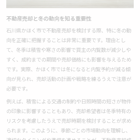
冬の成約事例から見る相場の目安
不動産売却と冬の動向を知る重要性
かほく市の不動産売却と冬季市場の関係性
石川県かほく市で不動産売却を検討する際、特に冬の動
冬季市場が不動産売却に及ぼす影響
向を正確に把握することは非常に重要です。理由とし
かほく市の冬の需要減と売却対策
て、冬季は積雪や寒さの影響で買主の内覧数が減少しや
不動産売却の冬場特有の課題と対応策
すく、成約までの期間や売却価格にも影響を与えるため
冬の市場動向を踏まえた売却戦略
です。実際、かほく市では冬になると内覧予約が減る傾
かほく市の売却相場と冬季の特徴
向が見られ、売却活動の計画や戦略を練るうえで注意が
冬に不動産売却を成功へ導くための秘訣とは
必要です。
不動産売却を冬に成功させるための工夫
例えば、積雪による交通の制約や日照時間の短さが物件
かほく市の冬季売却で差がつくポイント
の印象に影響することもあり、売却希望者は冬季特有の
冬の動向を活かした不動産売却戦略術
リスクを考慮したうえで売却時期を検討することが求め
売却相場を踏まえた冬季の対応法
られます。このように、季節ごとの市場動向を理解し、
適切なタイミングや準備を進めることが、不動産売却成