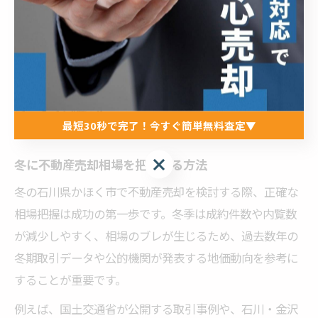
が、円滑な売却成功のカギとなります。
不動産売却相場を見極める冬のポ
イント解説
最短30秒で完了！今すぐ簡単無料査定▼
最短30秒で完了！今すぐ簡単無料査定▼
冬に不動産売却相場を把握する方法
冬の石川県かほく市で不動産売却を検討する際、正確な
相場把握は成功の第一歩です。冬季は成約件数や内覧数
が減少しやすく、相場のブレが生じるため、過去数年の
冬期取引データや公的機関が発表する地価動向を参考に
することが重要です。
例えば、国土交通省が公開する取引事例や、石川・金沢