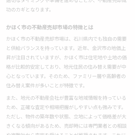
冬の内覧数減少を乗り越える方法
功のカギとなります。
石川県かほく市で相場を把握する実践的な手順
不動産売却の相場調査を冬に行う流れ
かほく市の不動産売却市場の特徴とは
かほく市の過去データから学ぶ冬の相場
かほく市の不動産売却市場は、石川県内でも独自の需要
売却価格の目安を冬に見極める方法
と供給バランスを持っています。近年、金沢市の地価上
冬の市場データを活用した査定のコツ
昇が注目されていますが、かほく市は住宅地や土地の価
不動産売却に役立つ冬の情報収集術
格が比較的安定しており、地元住民の住み替え需要が中
🏠 かんたん無料査定
心となっています。そのため、ファミリー層や高齢者の
※しつこい営業は一切ありません※ご入力いた
住み替え案件が多いことが特徴です。
だいた情報は査定以外には使用いたしません
また、地元の不動産会社が豊富な地域情報を持っている
ため、正確な査定や相場把握がしやすい点も強みです。
ただし、物件の築年数や状態、立地によって価格差が大
きくなる傾向があるため、売却時には専門業者との相談
や複数社から査定を受けることが推奨されます。これに