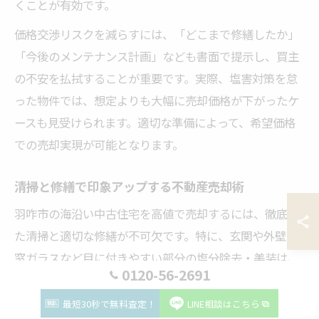
くことが有効です。
価格交渉リスクを減らすには、「どこまで修繕したか」
「今後のメンテナンス計画」なども書面で提示し、買主
の不安を払拭することが重要です。実際、塩害対策を怠
った物件では、想定よりも大幅に売却価格が下がったケ
ースも見受けられます。適切な準備によって、希望価格
での売却実現が可能となります。
清掃と修繕で印象アップする不動産売却術
羽咋市の海沿い中古住宅を高値で売却するには、徹底し
た清掃と適切な修繕が不可欠です。特に、玄関や外壁、
窓ガラスなど目に付きやすい部分の塩分除去・美装は、
0120-56-2691
第一印象を大きく左右します。室内のカビやサビも見逃
さず、細部まで清掃を行いましょう。
最短30秒で無料査定！
LINE相談はこちら