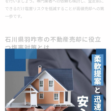
を行いましょう。専門業者への依頼も検討し、査定前に
できるだけ塩害リスクを低減することが高値売却への第
一歩です。
石川県羽咋市の不動産売却に役立
つ塩害対策とは
外壁塗装や防錆施工で塩害ダメージ軽減
石川県羽咋市の海沿い中古住宅では、塩害による外壁や
金属部分の劣化が大きな課題となります。特に外壁塗装
や鉄部の防錆施工は、塩分の影響から建物を守るために
重要です。なぜなら、塩害によるサビや剥がれは見た目
の印象を損なうだけでなく、住宅の資産価値低下にも直