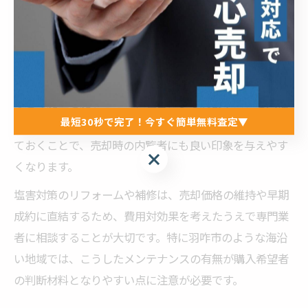
結するためです。
具体的には、耐塩性の高い塗料を選び、定期的に外壁塗
装を行うことが推奨されます。また、ベランダや階段の
手すりなど鉄部には防錆塗料の塗布や、亜鉛メッキ加工
などの施工を施すことで、塩害による腐食リスクを大幅
最短30秒で完了！今すぐ簡単無料査定▼
に抑えることが可能です。これらの対策を事前に実施し
ておくことで、売却時の内覧者にも良い印象を与えやす
最短30秒で完了！今すぐ簡単無料査定▼
くなります。
塩害対策のリフォームや補修は、売却価格の維持や早期
成約に直結するため、費用対効果を考えたうえで専門業
者に相談することが大切です。特に羽咋市のような海沿
い地域では、こうしたメンテナンスの有無が購入希望者
の判断材料となりやすい点に注意が必要です。