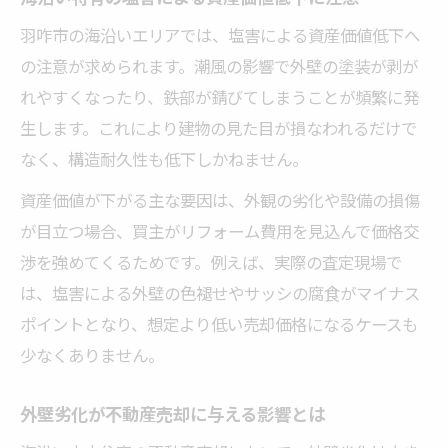
買主目線で考える塩害対策の重要ポイント
羽咋市の海沿いエリアでは、塩害による資産価値低下へ
塩害による価格交渉リスクを減らす準備
の注意が求められます。潮風の影響で外壁の塗装が剥が
清掃と修繕で印象アップする不動産売却術
れやすくなったり、鉄部が錆びてしまうことが頻繁に発
生します。これにより建物の見た目が損なわれるだけで
塩害リスクを克服し物件の価値を最大化する方
なく、構造耐久性も低下しかねません。
法
不動産売却時の塩害リスク分析と対策提案
資産価値が下がる主な要因は、外観の劣化や設備の損傷
塩害対策済み物件は高値売却を狙いやすい
が目立つ場合、買主がリフォーム費用を見込んで価格交
渉を強めてくるためです。例えば、実際の査定現場で
リフォーム履歴の提示で信頼度を高める
は、塩害による外壁の色褪せやサッシの腐食がマイナス
塩害影響を抑えた価値向上施策を解説
ポイントとなり、想定より低い売却価格になるケースも
買主に伝わる塩害対策の具体的なPR方法
少なくありません。
🏠 かんたん無料査定
※しつこい営業は一切ありません※ご入力いた
外壁劣化が不動産売却に与える影響とは
だいた情報は査定以外には使用いたしません