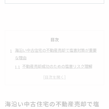
目次
海沿い中古住宅の不動産売却で塩害対策が重要
な理由
不動産売却成功のための塩害リスク理解
海沿い特有の塩害による資産価値低下に注
意
外壁劣化が不動産売却に与える影響とは
塩害対策が中古住宅売却の成約率を左右
海沿い中古住宅の不動産売却で塩
売却前に知りたい塩害対策の基本ポイント