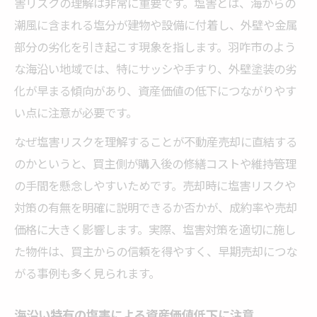
害リスクの理解は非常に重要です。塩害とは、海からの
海辺住宅ならではの不動産売却戦略を徹底解説
潮風に含まれる塩分が建物や設備に付着し、外壁や金属
部分の劣化を引き起こす現象を指します。羽咋市のよう
海沿い立地の魅力を不動産売却で活かす方
な海沿い地域では、特にサッシや手すり、外壁塗装の劣
法
化が早まる傾向があり、資産価値の低下につながりやす
サーフィンや海近接需要を意識した売却戦
い点に注意が必要です。
略
なぜ塩害リスクを理解することが不動産売却に直結する
塩害と眺望のバランスを取ったアピール術
のかというと、買主側が購入後の修繕コストや維持管理
空き家バンク活用で移住希望者に訴求
の手間を懸念しやすいためです。売却時に塩害リスクや
DIY歴や補助金活用を不動産売却に反映
対策の有無を明確に説明できるか否かが、成約率や売却
中古住宅を早期売却するために押さえるべき塩
価格に大きく影響します。実際、塩害対策を適切に施し
害対策
た物件は、買主からの信頼を得やすく、早期売却につな
早期不動産売却を実現する塩害対策チェッ
がる事例も多く見られます。
ク
売却前に行うべき塩害メンテナンスの流れ
海沿い特有の塩害による資産価値低下に注意