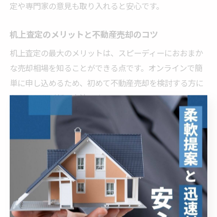
定や専門家の意見も取り入れると安心です。
机上査定のメリットと不動産売却のコツ
机上査定の最大のメリットは、スピーディーにおおまか
な売却相場を知ることができる点です。オンラインで簡
単に申し込めるため、初めて不動産売却を検討する方に
もハードルが低い方法です。
査定結果を有効活用するコツとしては、複数社から査定
を取り寄せて相場の幅を確認すること、根拠や査定方法
の説明をしっかり聞くことが挙げられます。石川県野々
市市のような地域特性を把握している不動産会社を選ぶ
ことで、より信頼度の高い情報を得ることができます。
机上査定を活用しつつ、売却のタイミングや価格交渉の
参考資料として役立てるのが、スムーズな不動産売却の