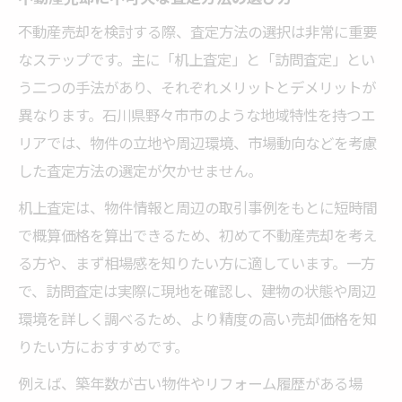
不動産売却時に訪問査定で得られる安心感
不動産売却を検討する際、査定方法の選択は非常に重要
訪問査定が不動産売却で信頼される理由
なステップです。主に「机上査定」と「訪問査定」とい
不動産売却を確実に進める訪問査定の強み
う二つの手法があり、それぞれメリットとデメリットが
初めての不動産売却で迷ったら押さえたいポイ
異なります。石川県野々市市のような地域特性を持つエ
ント
リアでは、物件の立地や周辺環境、市場動向などを考慮
した査定方法の選定が欠かせません。
初めて不動産売却する際の査定方法選び
不動産売却で知っておきたい査定の基本
机上査定は、物件情報と周辺の取引事例をもとに短時間
で概算価格を算出できるため、初めて不動産売却を考え
机上査定・訪問査定の違いを不動産売却に
る方や、まず相場感を知りたい方に適しています。一方
活かす
で、訪問査定は実際に現地を確認し、建物の状態や周辺
不動産売却初心者が注意すべき査定ポイン
環境を詳しく調べるため、より精度の高い売却価格を知
ト
りたい方におすすめです。
不動産売却を成功に導く査定知識の活用法
例えば、築年数が古い物件やリフォーム履歴がある場
匿名性を重視するなら机上査定が向いている理