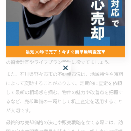
コツです。
不動産売却における机上査定の活用ポイント
不動産売却を成功させるためには、机上査定結果を「市
場の目安」として活用することがポイントです。売却を
最短30秒で完了！今すぐ簡単無料査定▼
本格的に進める前に、現状の市場価格を把握し、売却後
の資金計画やライフプラン設計に役立てましょう。
最短30秒で完了！今すぐ簡単無料査定▼
また、石川県野々市市の不動産市況は、地域特性や時期
によって変動することがあります。定期的に査定を依頼
して最新の相場感を掴む、物件の魅力や改善点を把握す
るなど、売却準備の一環として机上査定を活用すること
が大切です。
最終的な売却価格の決定や販売戦略を立てる際には、訪