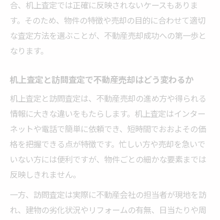
合、机上査定では正確に反映されないケースもありま
由
す。そのため、物件の特徴や売却の目的に合わせて適切
不動産売却で匿名性を保つなら机上査定が
な査定方法を選ぶことが、不動産売却成功への第一歩と
最適
なります。
机上査定が不動産売却で選ばれる理由と使
い方
机上査定と訪問査定で不動産売却はどう変わるか
不動産売却時に机上査定で得られるプライ
机上査定と訪問査定は、不動産売却の進め方や得られる
バシー
情報に大きな違いをもたらします。机上査定はインター
机上査定による不動産売却の手軽さと安心
ネットや電話で簡単に依頼でき、短時間でおおよその価
感
格を把握できる点が特徴です。忙しい方や売却を急いで
不動産売却で匿名性を守る査定方法の選び
いない方には便利ですが、物件ごとの細かな要素までは
方
反映しきれません。
訪問査定と机上査定の違いを正しく理解する
一方、訪問査定は実際に不動産会社の担当者が現地を訪
不動産売却で重要な訪問査定と机上査定の
れ、建物の劣化状況やリフォームの有無、日当たりや周
違い