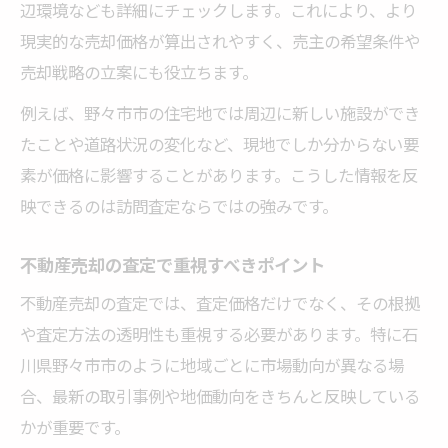
辺環境なども詳細にチェックします。これにより、より
机上査定・訪問査定の特徴を不動産売却に
現実的な売却価格が算出されやすく、売主の希望条件や
役立てる
売却戦略の立案にも役立ちます。
不動産売却で査定方法を比較する際の注意
例えば、野々市市の住宅地では周辺に新しい施設ができ
点
たことや道路状況の変化など、現地でしか分からない要
訪問査定と机上査定を不動産売却で使い分
素が価格に影響することがあります。こうした情報を反
けるコツ
映できるのは訪問査定ならではの強みです。
不動産売却の査定選びで押さえるべき違い
🏠 かんたん無料査定
不動産売却の査定で重視すべきポイント
※しつこい営業は一切ありません※ご入力いた
不動産売却の査定では、査定価格だけでなく、その根拠
だいた情報は査定以外には使用いたしません
や査定方法の透明性も重視する必要があります。特に石
川県野々市市のように地域ごとに市場動向が異なる場
合、最新の取引事例や地価動向をきちんと反映している
かが重要です。