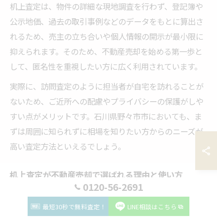
机上査定は、物件の詳細な現地調査を行わず、登記簿や
公示地価、過去の取引事例などのデータをもとに算出さ
れるため、売主の立ち合いや個人情報の開示が最小限に
抑えられます。そのため、不動産売却を始める第一歩と
して、匿名性を重視したい方に広く利用されています。
実際に、訪問査定のように担当者が自宅を訪れることが
ないため、ご近所への配慮やプライバシーの保護がしや
すい点がメリットです。石川県野々市市においても、ま
ずは周囲に知られずに相場を知りたい方からのニーズが
高い査定方法といえるでしょう。
机上査定が不動産売却で選ばれる理由と使い方
0120-56-2691
机上査定が不動産売却で選ばれる主な理由は、手軽さと
最短30秒で無料査定！
LINE相談はこちら
スピード、そして匿名性の高さです。特に忙しい方や、