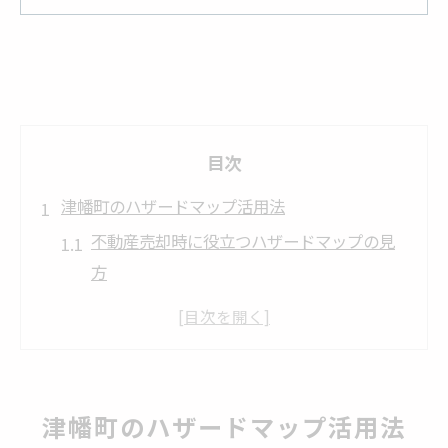
目次
津幡町のハザードマップ活用法
不動産売却時に役立つハザードマップの見
方
石川県ハザードマップで津幡町の災害リス
ク把握
洪水や土砂災害情報を活かした不動産売却
準備
津幡町のハザードマップ活用法
地盤強度マップも参考に売却戦略を考える