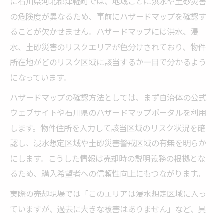
に石川県河北郡津幡町では、地域ごとに洪水や土砂災害
由
の危険度が異なるため、事前にハザードマップを確認す
土砂災害区域物件は売却可能か徹底解説
ることが欠かせません。ハザードマップには洪水、浸
土砂災害警戒区域の家も不動産売却は可能
水、土砂災害のリスクエリアが色分けされており、物件
か
所在地がどのリスク区域に該当するか一目で分かるよう
石川県土砂災害警戒区域の売却注意点を解
になっています。
説
ハザードマップの確認方法としては、まず自治体の公式
土砂災害リスク物件の不動産売却交渉術
ウェブサイトや石川県のハザードマップポータルを利用
金沢市の事例と比較した土砂災害区域売却
します。物件住所を入力して該当区域のリスク状況を確
対策
認し、浸水想定区域や土砂災害警戒区域の有無を明らか
ハザードマップと売却価格の関係性を解明
にします。こうした情報は売却時の説明義務の根拠とな
地盤強度マップが示す家の安心度とは
るため、購入希望者への信頼性向上にもつながります。
不動産売却時に役立つ地盤強度マップの活
実際の売却現場では「このエリアは浸水想定区域に入っ
用法
ていますが、過去に大きな被害はありません」など、具
地盤強度が不動産売却価格に及ぼす影響を