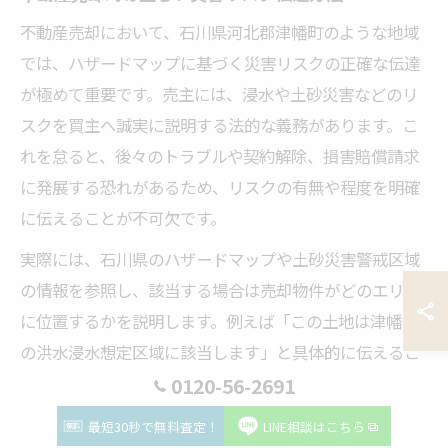
不動産売却において、石川県河北郡津幡町のような地域
では、ハザードマップに基づく災害リスクの正確な伝達
が極めて重要です。売主には、浸水や土砂災害などのリ
スクを買主へ誠実に説明する法的な義務があります。こ
れを怠ると、後々のトラブルや契約解除、損害賠償請求
に発展する恐れがあるため、リスクの有無や程度を明確
に伝えることが不可欠です。
実際には、石川県のハザードマップや土砂災害警戒区域
の情報を参照し、該当する場合は売却物件がどのエリア
に位置するかを説明します。例えば「この土地は津幡町
の洪水浸水想定区域に該当します」と具体的に伝えるこ
とで、買主の納得と安心につながります。また、疑問に
0120-56-2691
感じやすいポイントとして『土砂災害警戒区域の家を売
最短30秒で無料査定！
LINE相談はこちら
ることはできますか？』といった質問も多く、売却自体