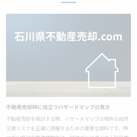
方法
津幡町のハザード情報と売却価格への影響
分析
不動産売却で重要な浸水リスクの確認
浸水リスクが不動産売却価格へ与える影響
とは
石川県津幡町の洪水ハザード情報を売却時
に活用
地盤強度マップで浸水リスクを事前チェッ
ク
不動産売却時に役立つハザードマップの見方
不動産売却前に知るべき浸水区域の確認手
順
不動産売却を検討する際、ハザードマップは物件の自然
災害リスクを正確に把握するための重要な資料です。特
津幡町の浸水警戒情報が売却時に重要な理