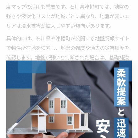
度マップの活用も重要です。石川県津幡町では、地盤の
強さや液状化リスクが地域ごとに異なり、地盤が弱いエ
リアは浸水被害が拡大しやすい傾向があります。
具体的には、石川県や津幡町が公開する地盤情報サイト
で物件所在地を検索し、地盤の強度や過去の災害履歴を
確認します。地盤が弱いと判断された場合は、基礎補強
工事の有無や対策内容も併せて説明しましょう。
買主からの信頼を得るためには、事前に地盤診断書や調
査資料を準備し、売却時に提示することが推奨されま
す。これにより、安心材料を提供でき、交渉時の不安要
素を減らすことが可能です。
不動産売却前に知るべき浸水区域の確認手順
不動産売却前には、必ず物件が浸水区域に該当している