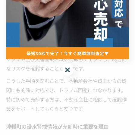
かどうかを調べておく必要があります。まず、石川県や
津幡町の公式ホームページでハザードマップをダウンロ
ードし、物件の所在地を確認します。
次に、地番や住所をもとに該当するリスクレベル（水深
や危険度の色分け）を把握します。あわせて、地盤強度
最短30秒で完了！今すぐ簡単無料査定▼
マップや土砂災害警戒区域の情報もチェックし、総合的
なリスクを確認することが大切です。
最短30秒で完了！今すぐ簡単無料査定▼
こうした手順を踏むことで、不動産会社や買主からの質
問にも的確に対応でき、トラブル回避につながります。
特に初めて売却する方は、不動産会社に相談して確認作
業をサポートしてもらうと安心です。
津幡町の浸水警戒情報が売却時に重要な理由