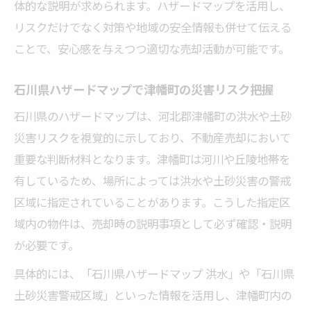
体的な説明が求められます。ハザードマップを活用し、
知る
リスクだけでなく対策や地域の安全情報も併せて伝える
津幡町の地盤情報と売却時の注意点まとめ
ことで、安心感を与えつつ適切な売却活動が可能です。
浸水・土砂災害リスクと地盤強度の関係性
石川県ハザードマップで津幡町の災害リスク把握
安心して売却するための地盤強度確認方法
石川県のハザードマップは、河北郡津幡町の洪水や土砂
災害リスクを正確に伝えて売却成功へ
災害リスクを視覚的に示しており、不動産売却において
不動産売却時の正しい災害リスク伝達方法
重要な判断材料となります。津幡町は河川や丘陵地帯を
ハザードマップ情報を買主へ丁寧に説明す
有しているため、場所によっては洪水や土砂災害の警戒
るコツ
区域に指定されていることがあります。こうした指定区
土砂災害・浸水リスクが売却価格に与える
域内の物件は、売却時の説明事項として必ず確認・説明
影響
が必要です。
正確な災害情報で不動産売却信頼度を高め
具体的には、「石川県ハザードマップ 洪水」や「石川県
る
土砂災害警戒区域」といった情報を活用し、津幡町内の
買主が安心する災害リスク説明ポイントを