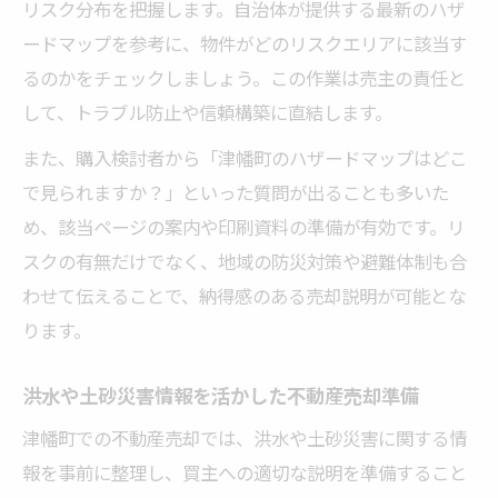
リスク分布を把握します。自治体が提供する最新のハザ
徹底
ードマップを参考に、物件がどのリスクエリアに該当す
石川県の洪水情報を売却前に知るべき理由
るのかをチェックしましょう。この作業は売主の責任と
不動産売却前に石川県洪水情報を確認する
して、トラブル防止や信頼構築に直結します。
重要性
また、購入検討者から「津幡町のハザードマップはどこ
津幡町の洪水ハザード情報が売却戦略に役
で見られますか？」といった質問が出ることも多いた
立つ理由
め、該当ページの案内や印刷資料の準備が有効です。リ
過去の洪水事例を売却時のリスク説明に活
スクの有無だけでなく、地域の防災対策や避難体制も合
かす方法
わせて伝えることで、納得感のある売却説明が可能とな
洪水ハザードマップを用いた不動産売却対
ります。
策
売却交渉で信頼を得る洪水リスクの伝え方
洪水や土砂災害情報を活かした不動産売却準備
🏠 かんたん無料査定
津幡町での不動産売却では、洪水や土砂災害に関する情
※しつこい営業は一切ありません※ご入力いた
報を事前に整理し、買主への適切な説明を準備すること