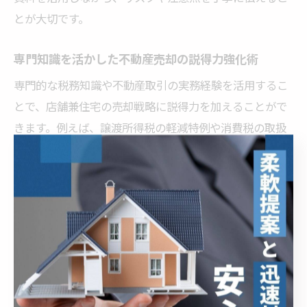
とが大切です。
専門知識を活かした不動産売却の説得力強化術
専門的な税務知識や不動産取引の実務経験を活用するこ
とで、店舗兼住宅の売却戦略に説得力を加えることがで
きます。例えば、譲渡所得税の軽減特例や消費税の取扱
い、相続時の評価方法など、石川県金沢市の地域特有の
制度を具体的に説明しましょう。
「リフォーム費用の計上で譲渡所得税が節税できた」
「取得費用を正確に確定することで税負担を軽減した」
など、実際の事例や専門家のアドバイスを交えながら伝
えると信頼性が高まります。加えて、売却後の税務申告
や法的手続きのサポート体制についても説明し、売主・
買主双方に安心感を提供しましょう。