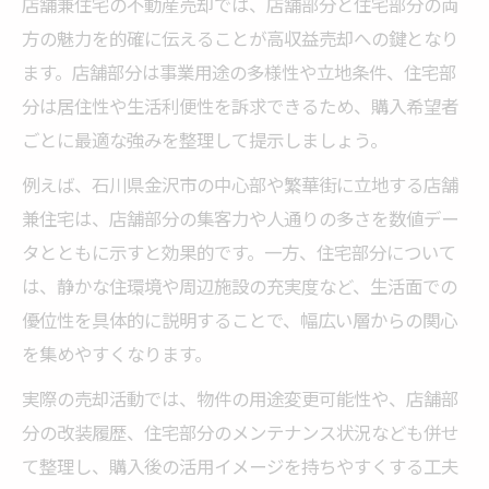
店舗兼住宅の不動産売却では、店舗部分と住宅部分の両
専門知識を活かした不動産売却の説得力強
方の魅力を的確に伝えることが高収益売却への鍵となり
化術
ます。店舗部分は事業用途の多様性や立地条件、住宅部
高収益狙いなら押さえるべき評価方法
分は居住性や生活利便性を訴求できるため、購入希望者
不動産売却で収益性を高める評価ポイント
ごとに最適な強みを整理して提示しましょう。
店舗兼住宅の市場価値を見抜く不動産売却
例えば、石川県金沢市の中心部や繁華街に立地する店舗
術
兼住宅は、店舗部分の集客力や人通りの多さを数値デー
賃貸需要を踏まえた不動産売却の評価基準
タとともに示すと効果的です。一方、住宅部分について
減価償却を考慮した不動産売却の算定方法
は、静かな住環境や周辺施設の充実度など、生活面での
不動産売却で実績と将来性を評価に反映す
優位性を具体的に説明することで、幅広い層からの関心
る
を集めやすくなります。
税務特例の活用で有利に進める秘訣
実際の売却活動では、物件の用途変更可能性や、店舗部
不動産売却で活用できる税務特例の基本知
分の改装履歴、住宅部分のメンテナンス状況なども併せ
識
て整理し、購入後の活用イメージを持ちやすくする工夫
店舗兼住宅で有利な不動産売却の税務ポイ