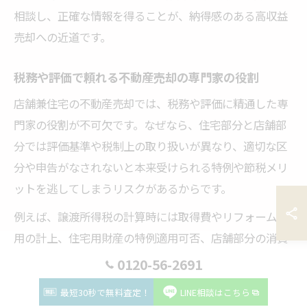
相談し、正確な情報を得ることが、納得感のある高収益
売却への近道です。
税務や評価で頼れる不動産売却の専門家の役割
店舗兼住宅の不動産売却では、税務や評価に精通した専
門家の役割が不可欠です。なぜなら、住宅部分と店舗部
分では評価基準や税制上の取り扱いが異なり、適切な区
分や申告がなされないと本来受けられる特例や節税メリ
ットを逃してしまうリスクがあるからです。
例えば、譲渡所得税の計算時には取得費やリフォーム費
用の計上、住宅用財産の特例適用可否、店舗部分の消費
税課税対象判定など、複雑な税務判断が求められます。
0120-56-2691
また、実際の評価では、金沢市のエリア特性や周辺賃貸
最短30秒で無料査定！
LINE相談はこちら
相場、収益性の実績などを明確に示すことで、投資家や