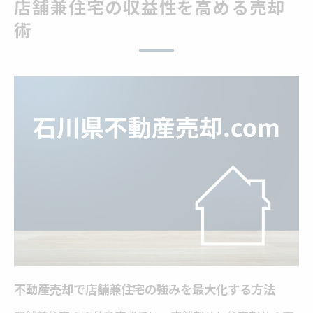
店舗兼住宅の収益性を高める売却
将来性を示す不動産売却の情報提示ポイン
術
ト
賃貸実績を伝える不動産売却の収益性アッ
プ法
不動産売却を成功に導く伝え方の要点
不動産売却で重視すべき説明と信頼性の出
し方
店舗兼住宅の魅力を伝える不動産売却の話
し方
具体的な数値で不動産売却の価値を明示す
るコツ
用途地域を意識した不動産売却の伝達ポイ
不動産売却で店舗兼住宅の強みを最大化する方法
ント