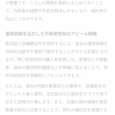
が重要です。こうした情報を事前にまとめておくこと
ント
で、内見者の疑問や不安を解消しやすくなり、成約率の
居住用財産特例を使った不動産売却の進め
向上につながります。
方
消費税や譲渡所得税の不動産売却対策方法
運用実績を活かした不動産売却のアピール戦略
確定申告で損をしない不動産売却の留意点
高収益で店舗兼住宅を売却するには、過去の運用実績を
専門家に相談する際の重要ポイント
具体的な数字や事例で提示することが大きな武器となり
ます。特に投資目的の購入希望者には、家賃収入や稼働
不動産売却時に専門家へ相談すべき疑問点
率、過去の賃貸契約履歴などを明確に伝えることで、物
税務や評価で頼れる不動産売却の専門家の
件の収益性を客観的にアピールできます。
役割
たとえば、過去3年間の家賃収入の推移や、店舗部分の
店舗兼住宅に強い不動産売却専門家の選び
テナント入替え事例、住宅部分の入居率をグラフや表で
方
示すと説得力が増します。また、近隣の賃料相場や賃貸
不動産売却の相談時に準備しておく情報一
需要の動向と比較することで、物件の優位性を強調でき
覧