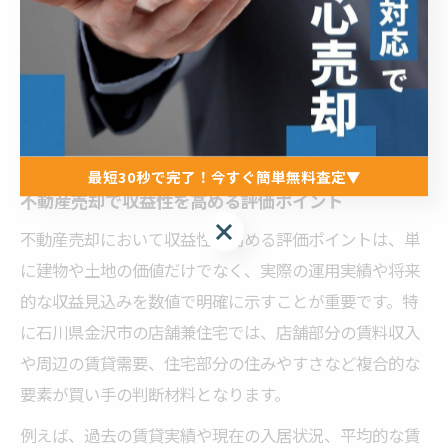
高収益狙いなら押さえるべき評価
方法
最短30秒で完了！今すぐ簡単無料査定▼
不動産売却で収益性を高める評価ポイント
最短30秒で完了！今すぐ簡単無料査定▼
不動産売却において収益性を高める評価ポイントは、単
に建物や土地の価値だけでなく、実際の運用実績や将来
的な収益見込みを数値で明確に示すことが重要です。特
に石川県金沢市の店舗兼住宅では、店舗部分の賃料収入
や周辺の賃貸需要、住宅部分の住みやすさなど複合的な
要素が買い手の判断材料となります。
例えば、過去の賃貸実績や現在の入居状況、平均的な賃