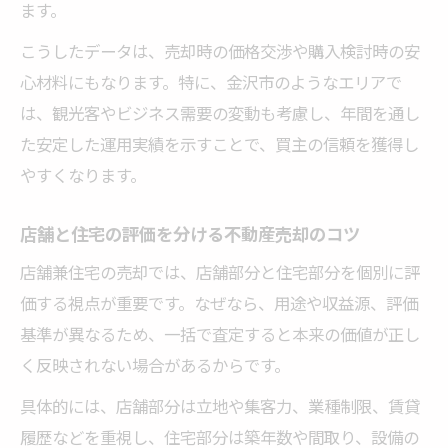
ます。
専門家と連携した不動産売却の進行管理術
こうしたデータは、売却時の価格交渉や購入検討時の安
用途地域を考慮した魅力的な提案方法
心材料にもなります。特に、金沢市のようなエリアで
不動産売却で用途地域を活かす提案の工夫
は、観光客やビジネス需要の変動も考慮し、年間を通し
店舗兼住宅の用途制限を伝える不動産売却
た安定した運用実績を示すことで、買主の信頼を獲得し
術
やすくなります。
将来の運用可能性を示す不動産売却の提案
例
店舗と住宅の評価を分ける不動産売却のコツ
用途地域に合わせた不動産売却の利点説明
店舗兼住宅の売却では、店舗部分と住宅部分を個別に評
法
価する視点が重要です。なぜなら、用途や収益源、評価
業種選定を踏まえた不動産売却の魅力付与
基準が異なるため、一括で査定すると本来の価値が正し
策
く反映されない場合があるからです。
🏠 かんたん無料査定
具体的には、店舗部分は立地や集客力、業種制限、賃貸
※しつこい営業は一切ありません※ご入力いた
履歴などを重視し、住宅部分は築年数や間取り、設備の