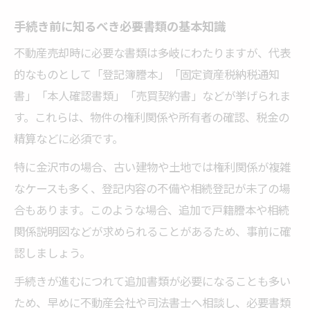
専門家アドバイスで書類不備を未然に防ぐ
金沢市で効率よく不動産売却を行うための書類
手続き前に知るべき必要書類の基本知識
リスト
不動産売却時に必要な書類は多岐にわたりますが、代表
金沢市で不動産売却時に必須の書類一覧
的なものとして「登記簿謄本」「固定資産税納税通知
売却前から引渡しまで段階別に必要な書類
書」「本人確認書類」「売買契約書」などが挙げられま
す。これらは、物件の権利関係や所有者の確認、税金の
一戸建てとマンションで異なる書類の比較
精算などに必須です。
売却後の確定申告に必要な書類も要確認
特に金沢市の場合、古い建物や土地では権利関係が複雑
手続き簡略化のための書類整理術
なケースも多く、登記内容の不備や相続登記が未了の場
🏠 かんたん無料査定
合もあります。このような場合、追加で戸籍謄本や相続
※しつこい営業は一切ありません※ご入力いた
関係説明図などが求められることがあるため、事前に確
だいた情報は査定以外には使用いたしません
認しましょう。
手続きが進むにつれて追加書類が必要になることも多い
ため、早めに不動産会社や司法書士へ相談し、必要書類