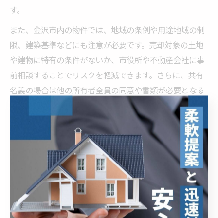
す。
また、金沢市内の物件では、地域の条例や用途地域の制
限、建築基準などにも注意が必要です。売却対象の土地
や建物に特有の条件がないか、市役所や不動産会社に事
前相談することでリスクを軽減できます。さらに、共有
名義の場合は他の所有者全員の同意や書類が必要となる
ため、早期に連絡・協議を行うことが大切です。
売却時の税金や手数料も事前に確認しておきましょう。
特に土地やマンションの売却では、譲渡所得税や仲介手
数料の計算方法に注意が必要です。不明点があれば税理
士や専門家に相談することで、納得のいく売却を実現で
きます。
書類紛失時の対応策と再取得方法