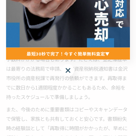
必要書類を紛失してしまった場合でも、慌てずに再取得
の方法を知っておくことが大切です。登記簿謄本や住民
票などは法務局や市役所で再発行が可能ですので、必要
書類の名称と取得窓口を事前に確認しておきましょう。
再取得手続きは、窓口での申請や郵送請求が一般的で、
最短30秒で完了！今すぐ簡単無料査定▼
手数料がかかる場合もあります。たとえば、登記簿謄本
は最寄りの法務局で申請、固定資産税納税通知書は金沢
最短30秒で完了！今すぐ簡単無料査定▼
市役所の資産税課で再発行の依頼ができます。再取得ま
でに数日から1週間程度かかることもあるため、余裕を
持ったスケジュールで準備しましょう。
また、今後のために重要書類はコピーやスキャンデータ
で保管し、家族とも共有しておくと安心です。書類紛失
時の経験談として「再取得に時間がかかったが、早めに