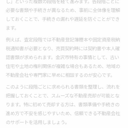
し」といった複数の段階を経て進みます。各段階ごとに
登記済証や印鑑証明書の集め方を徹底解説
必要な書類や手続きが異なるため、事前に全体像を理解
しておくことで、手続きの漏れや遅延を防ぐことができ
不動産売却で必須の登記済証の取得手順
ます。
印鑑証明書を効率よく入手する方法
例えば、査定段階では不動産登記簿謄本や固定資産税納
必要書類をまとめて手配するコツ
税通知書が必要となり、売買契約時には契約書や本人確
有効期限や再発行時の注意事項
認書類が求められます。金沢市特有の事情として、古い
登記情報や証明書の確認ポイント
住宅や土地の権利関係が複雑な場合もあるため、地域の
不動産売却でよくある書類の漏れ防止法
不動産会社や専門家に早めに相談するのが安心です。
必要書類のチェックリストで漏れを防ぐ方
このように段階ごとに求められる書類を整理し、流れを
法
把握しておくことで、スムーズな不動産売却が可能とな
不動産売却に多い書類不足の事例と対策
ります。特に初めて売却する方は、書類準備や手続きの
売却手続きを円滑に進めるための注意点
進め方で不安を感じやすいため、信頼できる不動産会社
引渡しまでに必須の書類一覧と確認方法
のサポートを活用しましょう。