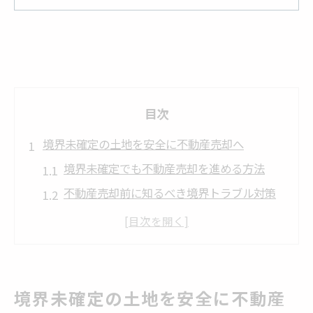
目次
境界未確定の土地を安全に不動産売却へ
境界未確定でも不動産売却を進める方法
不動産売却前に知るべき境界トラブル対策
土地の境界未確定が売却へ与える影響
不動産売却で測量を依頼する際の注意点
隣地との協議で安全な不動産売却を実現
石川県金沢市で境界未定地の価格動向を知る
境界未確定の土地を安全に不動産