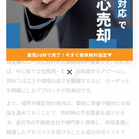
石川県内の土地価格は、金沢市を中心に近年やや堅調に
推移していますが、人口動態や再開発、交通インフラの
整備状況によってエリアごとに差が見られます。特に金
沢市中心部や駅周辺は需要が高く、郊外や住宅地では横
ばい、または微減傾向の地域もあります。
売却戦略としては、エリア特性を踏まえた価格設定と、
最短30秒で完了！今すぐ簡単無料査定▼
買主層のニーズに合わせた情報提供が重要です。たとえ
最短30秒で完了！今すぐ簡単無料査定▼
ば、中心部では住居用・事業用の両面からアピールし、
郊外では広さや環境の良さを強調するなど、ターゲット
を明確にしたアプローチが効果的です。
また、境界未確定地の場合は、事前に測量や隣地との協
議を進めておくことで、売却時の不安要素を減らせま
す。金沢市の不動産会社や専門家と連携し、地域事情に
精通したアドバイスを受けることも成功のポイントで