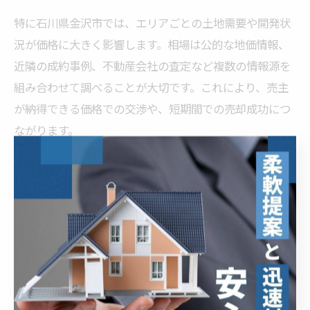
特に石川県金沢市では、エリアごとの土地需要や開発状
況が価格に大きく影響します。相場は公的な地価情報、
近隣の成約事例、不動産会社の査定など複数の情報源を
組み合わせて調べることが大切です。これにより、売主
が納得できる価格での交渉や、短期間での売却成功につ
ながります。
また、相場を把握していれば、買主からの値下げ交渉に
も冷静に対応できます。たとえば「近隣の成約価格と比
べて妥当な設定である」と説明することで、根拠のある
価格提示が可能になり、トラブルを未然に防ぐ効果も期
待できます。
石川県内での土地価格動向と売却戦略