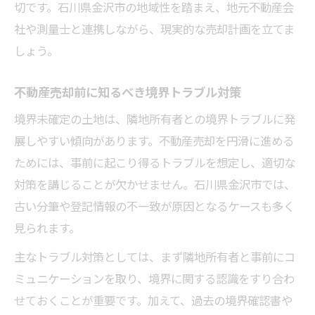
切です。石川県金沢市の地域性を踏まえ、地元不動産会
不動産売却で活用できる相談先の見極め方
社や測量士と連携しながら、現実的な売却計画を立てま
条件が悪い土地でも売却成立を目指す方法
しょう。
最新実務から学ぶ不動産売却の解決策
🏠 かんたん無料査定
不動産売却前に知るべき境界トラブル対策
※しつこい営業は一切ありません※ご入力いた
境界未確定の土地は、隣地所有者との境界トラブルに発
だいた情報は査定以外には使用いたしません
展しやすい傾向があります。不動産売却を円滑に進める
ためには、事前に起こり得るトラブルを想定し、適切な
対策を講じることが欠かせません。石川県金沢市では、
古い分筆や登記情報の不一致が原因となるケースも多く
見られます。
主なトラブル対策としては、まず隣地所有者と事前にコ
ミュニケーションを取り、境界に関する認識をすり合わ
せておくことが重要です。加えて、過去の境界確認書や