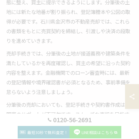
態に整え、買主に提示できるようにします。分筆後の土
地には新たな地番が割り振られ、登記簿謄本や公図の取
得が必要です。石川県金沢市の不動産売却では、これら
の書類をもとに売買契約を締結し、引渡しや決済の段取
りを進めていきます。
売却手続きでは、分筆後の土地が接道義務や建築条件を
満たしているかを再度確認し、買主の希望に沿った契約
内容を整えます。金融機関でのローン審査時には、最新
の登記情報や境界確認書が必須となるため、事前準備を
怠らないよう注意しましょう。
分筆後の売却においても、登記手続きや契約書作成は専
門家のサポートが不可欠です。スムーズな売却を目指す
0120-56-2691
ため、石川県金沢市に精通した不動産会社や土地家屋調
最短30秒で無料査定！
LINE相談はこちら
査士との連携を強化することが成功のカギとなります。