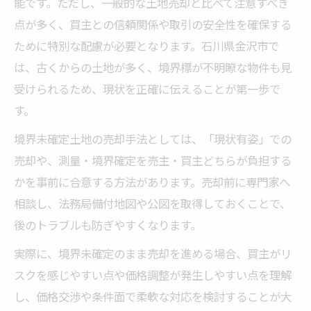
能です。ただし、一般的な土地売却と比べて注意すべき
分筆で売却を有利に進めるための実務知識
点が多く、買主との信頼関係や取引の安全性を確保する
土地分筆時に発生する主な注意点まとめ
ために特別な配慮が必要となります。石川県金沢市で
分筆と不動産売却を同時に進める方法
は、古くからの土地が多く、境界標が不明瞭な物件も見
分筆後の不動産売却手続きと流れを解説
受けられるため、現状を正確に伝えることが第一歩で
売れない境界未確定地のリスク回避術
す。
不動産売却を阻む境界未確定の主なリスク
境界未確定土地の売却手法としては、「現状有姿」での
売却時に避けたいトラブル事例と対策法
売却や、測量・境界確定を売主・買主どちらが負担する
境界未確定地の売却で注意する契約内容
かを事前に合意する方法があります。売却前に専門家へ
リスク回避のための専門家相談活用術
相談し、法務局備付地図や公図を取得しておくことで、
後のトラブルも防ぎやすくなります。
買主が嫌がるポイントと交渉の要点
複雑な土地条件でも可能な不動産売却法
実際に、境界未確定のまま売却を進める場合、買主がリ
複合課題を整理した不動産売却の進め方
スクを感じやすい点や価格調整が発生しやすい点を理解
し、価格交渉や条件面で柔軟な対応を検討することが大
測量・分筆・接道対策の同時進行ポイント