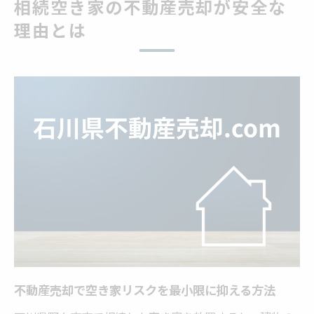
相続空き家の不動産売却が安全な
不動産売却で相続トラブルを未然に防ぐポ
理由とは
イント
不動産売却が空き家放置による被害を防ぐ
理由
空き家を放置せず不動産売却を急ぐべき背景
空き家を放置せず不動産売却を急ぐ重要性
不動産売却で空き家の倒壊や犯罪リスクを
回避
相続後は早期に不動産売却を進めるべき理
由
不動産売却で空き家の資産価値低下を防ぐ
方法
不動産売却で空き家リスクを最小限に抑える方法
野々市市の空き家を不動産売却で有効活用