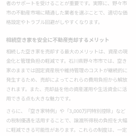
者のサポートを受けることが重要です。実際に、野々市
相続した空き家を現金化する不動産売却の
市の不動産市場に精通した業者を選ぶことで、適切な価
流れ
格設定やトラブル回避がしやすくなります。
野々市市でスムーズに不動産売却を行う方
法
相続空き家を安全に不動産売却するメリット
不動産売却で相続物件を迅速に現金化する
相続した空き家を売却する最大のメリットは、資産の現
コツ
金化と管理負担の軽減です。石川県野々市市では、空き
不動産売却時の必要書類と現金化の注意点
家のままでは固定資産税や維持管理のコストが継続的に
不動産売却による将来リスク回避のポイント解
発生するため、売却によってこれらの費用負担から解放
説
されます。また、売却益を他の資産運用や生活資金に活
用できる点も大きな魅力です。
不動産売却で避けたい将来リスクとその対
策
さらに、「空き家特例」や「3,000万円特別控除」など
相続空き家を不動産売却して安心を得る秘
の税制優遇を活用することで、譲渡所得税の負担を大幅
訣
に軽減できる可能性があります。これらの制度は、一定