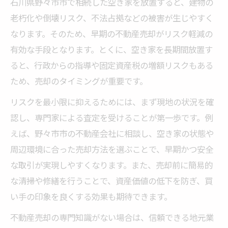
石川県野々市市で相続した空き家を放置すると、建物の
する
老朽化や倒壊リスク、不法占拠などの被害が生じやすく
税優遇制度を活かす不動産売却の準備方法
なります。そのため、早期の不動産売却がリスク軽減の
不動産売却前に確認すべき税優遇制度の要
有効な手段となります。とくに、空き家を長期間放置す
点
ると、行政からの指導や固定資産税の増額リスクもある
相続空き家の不動産売却で税制優遇を最大
ため、売却のタイミングが重要です。
活用
リスクを最小限に抑えるためには、まず現地の状況を確
不動産売却の税負担を軽減する準備ポイン
認し、専門家による査定を受けることが第一歩です。例
ト
えば、野々市市の不動産会社に相談し、空き家の状態や
空き家売却における税優遇制度の適用条件
周辺環境に合った売却方法を選ぶことで、早期かつ安全
不動産売却時に必要な書類と税対策の基礎
な取引が実現しやすくなります。また、売却前に簡易的
知識
な清掃や修繕を行うことで、資産価値の低下を防ぎ、買
野々市市で相続物件を円滑に現金化する手順
い手の印象を良くする効果も期待できます。
不動産売却を円滑に進める相続物件の手続
不動産売却の専門知識がない場合は、信頼できる地元業
き