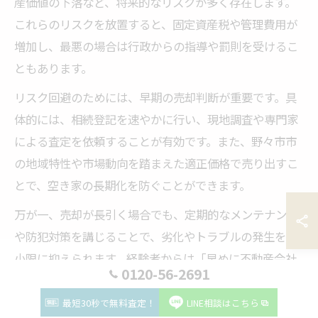
産価値の下落など、将来的なリスクが多く存在します。
これらのリスクを放置すると、固定資産税や管理費用が
増加し、最悪の場合は行政からの指導や罰則を受けるこ
ともあります。
リスク回避のためには、早期の売却判断が重要です。具
体的には、相続登記を速やかに行い、現地調査や専門家
による査定を依頼することが有効です。また、野々市市
の地域特性や市場動向を踏まえた適正価格で売り出すこ
とで、空き家の長期化を防ぐことができます。
万が一、売却が長引く場合でも、定期的なメンテナンス
や防犯対策を講じることで、劣化やトラブルの発生を最
小限に抑えられます。経験者からは「早めに不動産会社
0120-56-2691
へ相談し、売却プランを立てたことで安心できた」とい
う声も多く、専門家の活用がリスク低減のカギと言える
最短30秒で無料査定！
LINE相談はこちら