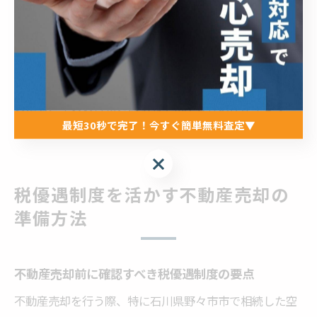
また、売却益を活用して自分や家族の将来設計に役立て
ることも可能です。野々市市は交通アクセスや生活利便
性が高いため、空き家の需要も期待できます。売却を通
じて資産の流動化を図り、安心できる生活基盤を築くた
めにも、早めの行動と適切な不動産会社選びが重要で
最短30秒で完了！今すぐ簡単無料査定▼
す。
最短30秒で完了！今すぐ簡単無料査定▼
税優遇制度を活かす不動産売却の
準備方法
不動産売却前に確認すべき税優遇制度の要点
不動産売却を行う際、特に石川県野々市市で相続した空