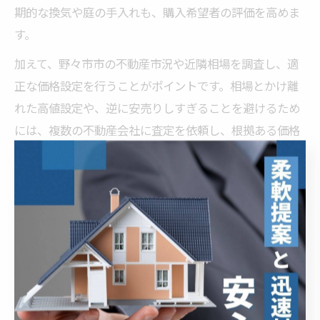
期的な換気や庭の手入れも、購入希望者の評価を高めま
す。
加えて、野々市市の不動産市況や近隣相場を調査し、適
正な価格設定を行うことがポイントです。相場とかけ離
れた高値設定や、逆に安売りしすぎることを避けるため
には、複数の不動産会社に査定を依頼し、根拠ある価格
で売却活動を進めましょう。資産価値を維持しながら売
却することで、相続財産を最大限活用できます。
野々市市の空き家を不動産売却で有効活用する
野々市市で空き家となった不動産を売却することは、単
なる処分ではなく、地域資源の有効活用にもつながりま
す。売却により新たな所有者が居住や事業利用を始めれ
ば、地域の活性化や空き家問題の解決に貢献できます。