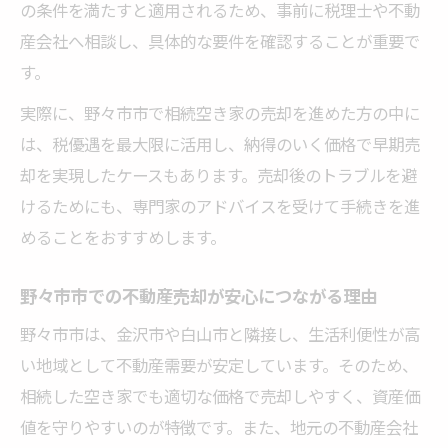
の条件を満たすと適用されるため、事前に税理士や不動
不動産売却が将来の資産価値維持に有効な
産会社へ相談し、具体的な要件を確認することが重要で
理由
す。
不動産売却で起こりやすいトラブルの回避
策
実際に、野々市市で相続空き家の売却を進めた方の中に
空き家の将来リスクを減らす不動産売却の
は、税優遇を最大限に活用し、納得のいく価格で早期売
重要性
却を実現したケースもあります。売却後のトラブルを避
けるためにも、専門家のアドバイスを受けて手続きを進
安心して相続した空き家を売却するための秘訣
めることをおすすめします。
安心して進める不動産売却の業者選びのコ
ツ
野々市市での不動産売却が安心につながる理由
相続空き家の不動産売却で後悔しないため
野々市市は、金沢市や白山市と隣接し、生活利便性が高
に
い地域として不動産需要が安定しています。そのため、
不動産売却を成功させる信頼できる相談方
相続した空き家でも適切な価格で売却しやすく、資産価
法
値を守りやすいのが特徴です。また、地元の不動産会社
空き家売却で安心を得るための準備ステッ