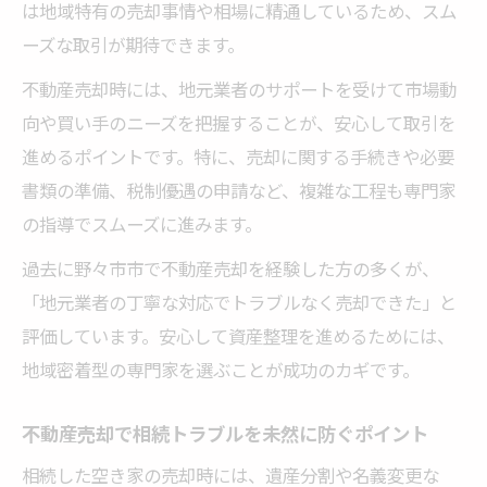
は地域特有の売却事情や相場に精通しているため、スム
プ
ーズな取引が期待できます。
不動産売却時のトラブル回避と安心ポイン
不動産売却時には、地元業者のサポートを受けて市場動
ト
向や買い手のニーズを把握することが、安心して取引を
🏠 かんたん無料査定
進めるポイントです。特に、売却に関する手続きや必要
※しつこい営業は一切ありません※ご入力いた
書類の準備、税制優遇の申請など、複雑な工程も専門家
だいた情報は査定以外には使用いたしません
の指導でスムーズに進みます。
過去に野々市市で不動産売却を経験した方の多くが、
「地元業者の丁寧な対応でトラブルなく売却できた」と
評価しています。安心して資産整理を進めるためには、
地域密着型の専門家を選ぶことが成功のカギです。
不動産売却で相続トラブルを未然に防ぐポイント
相続した空き家の売却時には、遺産分割や名義変更な