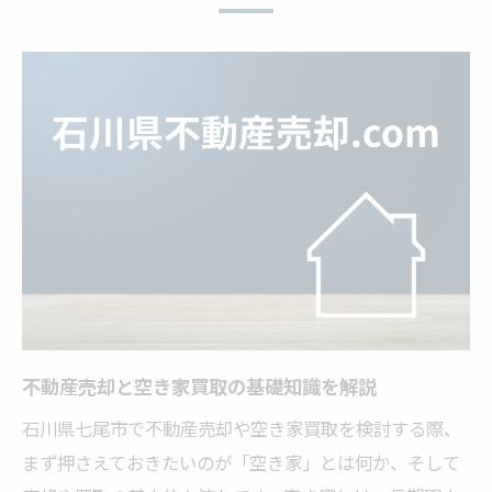
空き家買取で早期現金化を実現する方法
石川県の不動産売却で即金を得るポイント
空き家のドットコム活用事例を紹介
不動産売却と買取業者の役割を解説
石川県七尾市の空き家問題と売却対策
不動産売却で解決する空き家問題の現状
石川県の空き家買取制度を上手に利用
空き家対策フル活用ドットコムのポイント
不動産売却と行政の支援策を知る重要性
空き家買取と市場動向から考える売却策
不動産売却と空き家買取の基礎知識を解説
買取業者選びで変わる空き家売却のポイント
石川県七尾市で不動産売却や空き家買取を検討する際、
不動産売却と空き家買取業者の選び方
まず押さえておきたいのが「空き家」とは何か、そして
空き家買取専門のメリットと注意点