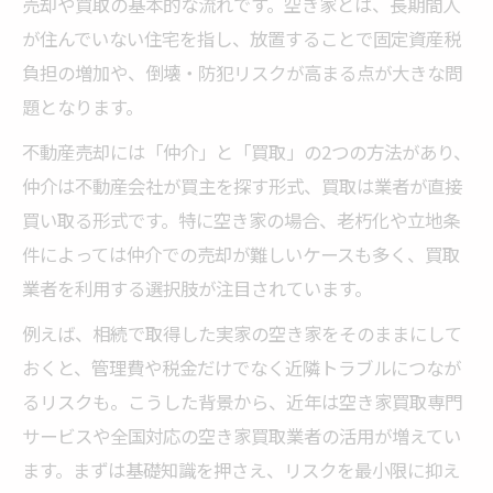
売却や買取の基本的な流れです。空き家とは、長期間人
石川県で信頼できる業者を見極める方法
が住んでいない住宅を指し、放置することで固定資産税
全国対応業者と地域密着型の比較ポイント
負担の増加や、倒壊・防犯リスクが高まる点が大きな問
空き家の買取がスムーズに進む条件とは
題となります。
補助金活用で空き家売却負担を軽減する知恵
不動産売却には「仲介」と「買取」の2つの方法があり、
不動産売却と補助金活用の基礎知識
仲介は不動産会社が買主を探す形式、買取は業者が直接
空き家解体や片付け費用を減らす方法
買い取る形式です。特に空き家の場合、老朽化や立地条
石川県の空き家補助金を活用する流れ
件によっては仲介での売却が難しいケースも多く、買取
空き家対策フル活用ドットコムの有効性
業者を利用する選択肢が注目されています。
不動産売却時に知っておく補助制度
例えば、相続で取得した実家の空き家をそのままにして
悩ましい空き家の売却を成功へ導く実践法
おくと、管理費や税金だけでなく近隣トラブルにつなが
不動産売却で後悔しないための準備法
るリスクも。こうした背景から、近年は空き家買取専門
サービスや全国対応の空き家買取業者の活用が増えてい
空き家買取で失敗しないポイント整理
ます。まずは基礎知識を押さえ、リスクを最小限に抑え
石川県で実践できる売却スケジュール術