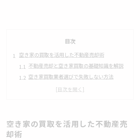
目次
空き家の買取を活用した不動産売却術
不動産売却と空き家買取の基礎知識を解説
空き家買取業者選びで失敗しない方法
石川県で安心の不動産売却を始めるコツ
空き家買取専門サービスの活用術とは
全国対応の空き家買取サービス徹底比較
不動産売却の早期現金化を叶える方法
空き家の買取を活用した不動産売
不動産売却をスムーズに進める手順と対策
却術