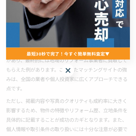
トフォームを活用する事例が増えています。こうしたサ
ービスでは、空き家所有者と買取業者やリノベーション
希望者をマッチングし、迅速な売却や新たな活用へとつ
なげています。
実際に石川県七尾市でも、空き家ドットコムを利用して
物件情報を登録したところ、数週間で複数の問い合わせ
最短30秒で完了！今すぐ簡単無料査定▼
があり、最終的には地域のリフォーム事業者に買取して
最短30秒で完了！今すぐ簡単無料査定▼
もらえた例があります。こうしたマッチングサイトの強
みは、全国の業者や個人投資家に広くアプローチできる
点です。
ただし、掲載内容や写真のクオリティも成約率に大きく
影響するため、物件の特徴やリフォーム歴、立地条件を
具体的に記載することが成功のカギとなります。また、
個人情報や取引条件の取り扱いには十分な注意が必要で