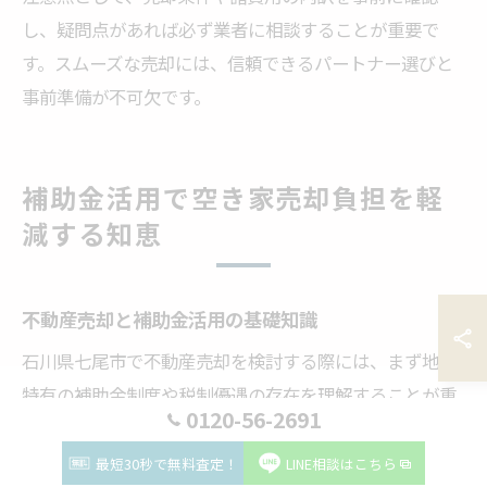
し、疑問点があれば必ず業者に相談することが重要で
す。スムーズな売却には、信頼できるパートナー選びと
事前準備が不可欠です。
補助金活用で空き家売却負担を軽
減する知恵
不動産売却と補助金活用の基礎知識
石川県七尾市で不動産売却を検討する際には、まず地域
特有の補助金制度や税制優遇の存在を理解することが重
0120-56-2691
要です。特に空き家の売却や管理に関する補助金は、適
切に活用すればコスト負担を大幅に軽減できます。例え
最短30秒で無料査定！
LINE相談はこちら