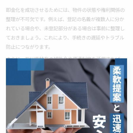
即金化を成功させるためには、物件の状態や権利関係の
整理が不可欠です。例えば、登記の名義が複数人に分か
れている場合や、未登記部分がある場合は事前に整理し
ておきましょう。これにより、手続きの遅延やトラブル
防止につながります。
さらに、石川県特有の補助金や優遇制度を活用すれば、
売却後の税負担を軽減し、実際の手取り額を高めること
ができます。空き家の買取を検討する際は、業者選定と
同時に公的支援制度の条件や申請方法も確認しておくと
安心です。
空き家のドットコム活用事例を紹介
近年、「空き家のドットコム」などの空き家専門プラッ